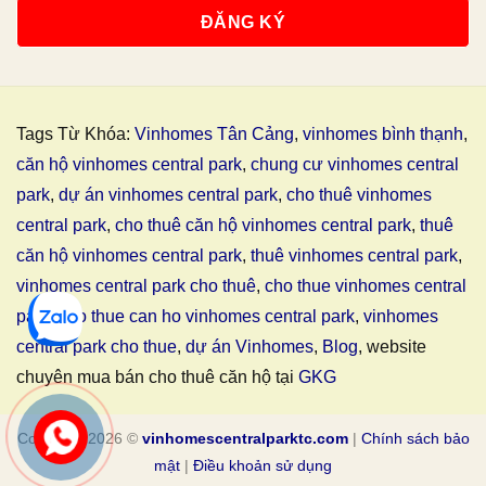
Tags Từ Khóa:
Vinhomes Tân Cảng
,
vinhomes bình thạnh
,
căn hộ vinhomes central park
,
chung cư vinhomes central
park
,
dự án vinhomes central park
,
cho thuê vinhomes
central park
,
cho thuê căn hộ vinhomes central park
,
thuê
căn hộ vinhomes central park
,
thuê vinhomes central park
,
vinhomes central park cho thuê
,
cho thue vinhomes central
park
,
cho thue can ho vinhomes central park
,
vinhomes
central park cho thue
,
dự án Vinhomes
,
Blog
, website
chuyên mua bán cho thuê căn hộ tại
GKG
Copyright 2026 ©
vinhomescentralparktc.com
|
Chính sách bảo
mật
|
Điều khoản sử dụng