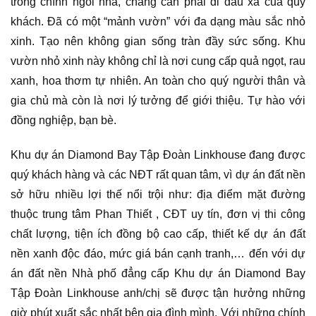
trong chính ngôi nhà, chẳng cần phải đi đâu xa của quý
khách. Đã có một “mảnh vườn” với đa dạng màu sắc nhỏ
xinh. Tạo nên không gian sống tràn đầy sức sống. Khu
vườn nhỏ xinh này không chỉ là nơi cung cấp quả ngọt, rau
xanh, hoa thơm tự nhiên. An toàn cho quý người thân và
gia chủ mà còn là nơi lý tưởng để giới thiệu. Tự hào với
đồng nghiệp, bạn bè.
Khu dự án Diamond Bay Tập Đoàn Linkhouse đang được
quý khách hàng và các NĐT rất quan tâm, vì dự án đất nền
sở hữu nhiều lợi thế nổi trội như: địa điểm mặt đường
thuộc trung tâm Phan Thiết , CĐT uy tín, đơn vị thi công
chất lượng, tiện ích đồng bộ cao cấp, thiết kế dự án đất
nền xanh độc đáo, mức giá bán cạnh tranh,… đến với dự
án đất nền Nhà phố đẳng cấp Khu dự án Diamond Bay
Tập Đoàn Linkhouse anh/chị sẽ được tận hưởng những
giờ phút xuất sắc nhất bên gia đình mình. Với những chính