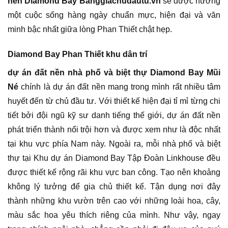
nền Diamond Bay Banggiachudautu.vn
sẽ được hưởng
một cuộc sống hàng ngày chuẩn mực, hiện đại và văn
minh bậc nhất giữa lòng Phan Thiết chật hẹp.
Diamond Bay Phan Thiết khu dân trí
dự án đất nền nhà phố và biệt thự Diamond Bay Mũi
Né
chính là dự án đất nền mang trong mình rất nhiều tâm
huyết đến từ chủ đầu tư. Với thiết kế hiện đại tỉ mỉ từng chi
tiết bởi đội ngũ kỹ sư danh tiếng thế giới, dự án đất nền
phát triển thành nổi trội hơn và được xem như là độc nhất
tại khu vực phía Nam này. Ngoài ra, mỗi nhà phố và biệt
thự tại Khu dự án Diamond Bay Tập Đoàn Linkhouse đều
được thiết kế rộng rãi khu vực ban công. Tạo nên khoảng
không lý tưởng để gia chủ thiết kế. Tận dụng nơi đây
thành những khu vườn trên cao với những loài hoa, cây,
màu sắc hoa yêu thích riêng của mình. Như vậy, ngay