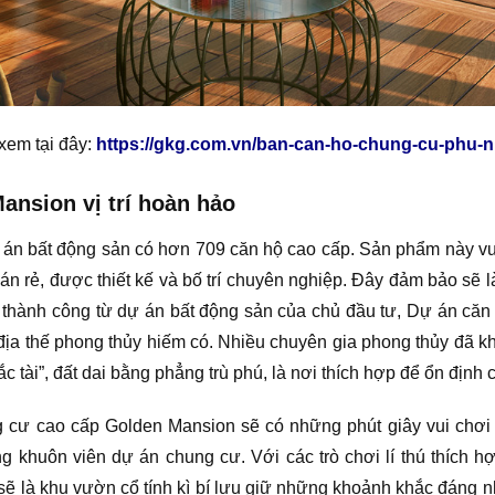
 xem tại đây:
https://gkg.com.vn/ban-can-ho-chung-cu-phu-
nsion vị trí hoàn hảo
 án bất động sản có hơn 709 căn hộ cao cấp. Sản phẩm này vư
án rẻ, được thiết kế và bố trí chuyên nghiệp. Đây đảm bảo sẽ
p thành công từ dự án bất động sản của chủ đầu tư, Dự án că
ới địa thế phong thủy hiếm có. Nhiều chuyên gia phong thủy đã k
 tài”, đất dai bằng phẳng trù phú, là nơi thích hợp để ổn định
cư cao cấp Golden Mansion sẽ có những phút giây vui chơi v
g khuôn viên dự án chung cư. Với các trò chơi lí thú thích h
y sẽ là khu vườn cổ tính kì bí lưu giữ những khoảnh khắc đáng n