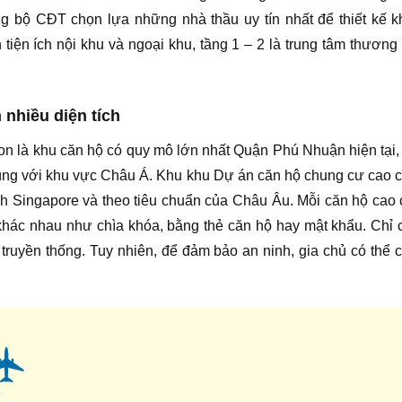
ng bộ CĐT chọn lựa những nhà thầu uy tín nhất để thiết kế k
iện ích nội khu và ngoại khu, tầng 1 – 2 là trung tâm thương
nhiều diện tích
là khu căn hộ có quy mô lớn nhất Quận Phú Nhuận hiện tại, đảm
ùng với khu vực Châu Á. Khu khu Dự án căn hộ chung cư cao c
h Singapore và theo tiêu chuẩn của Châu Âu. Mỗi căn hộ cao c
hác nhau như chìa khóa, bằng thẻ căn hộ hay mật khẩu. Chỉ 
a truyền thống. Tuy nhiên, để đảm bảo an ninh, gia chủ có t