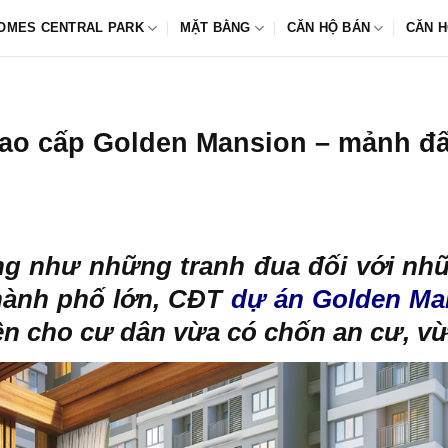
OMES CENTRAL PARK
MẶT BẰNG
CĂN HỘ BÁN
CĂN H
ao cấp Golden Mansion – mảnh đấ
g như những tranh đua đối với nh
thành phố lớn, CĐT
dự án Golden Ma
iện cho cư dân vừa có chốn an cư, v