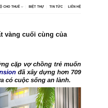
Ộ CHO THUÊ
BIỆT THỰ
TIN TỨC
LIÊN HỆ
t vàng cuối cùng của
ững cặp vợ chồng trẻ muốn
nsion
đã xây dựng hơn 709
ừa có cuộc sống an lành.