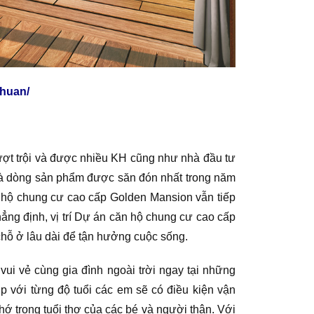
nhuan/
ợt trội và được nhiều KH cũng như nhà đầu tư
 là dòng sản phẩm được săn đón nhất trong năm
n hộ chung cư cao cấp Golden Mansion vẫn tiếp
hẳng định, vị trí Dự án căn hộ chung cư cao cấp
 chỗ ở lâu dài để tận hưởng cuộc sống.
ui vẻ cùng gia đình ngoài trời ngay tại những
ợp với từng độ tuổi các em sẽ có điều kiện vận
hớ trong tuổi thơ của các bé và người thân. Với