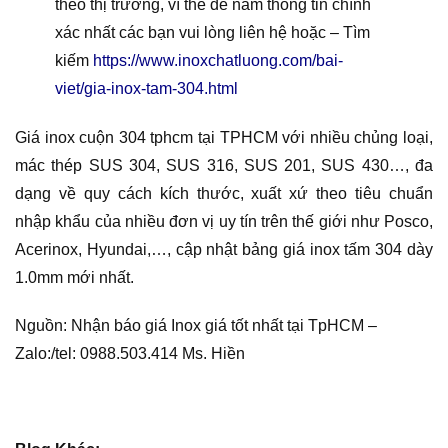
theo thị trường, vì thế để nắm thông tin chính
xác nhất các bạn vui lòng liên hệ hoặc – Tìm
kiếm
https://www.inoxchatluong.com/bai-
viet/gia-inox-tam-304.html
Giá inox cuộn 304 tphcm tại TPHCM với nhiều chủng loại,
mác thép SUS 304, SUS 316, SUS 201, SUS 430…, đa
dạng về quy cách kích thước, xuất xứ theo tiêu chuẩn
nhập khẩu của nhiều đơn vị uy tín trên thế giới như Posco,
Acerinox, Hyundai,…, cập nhật bảng giá inox tấm 304 dày
1.0mm mới nhất.
Nguồn: Nhận báo giá Inox giá tốt nhất tại TpHCM –
Zalo:/tel: 0988.503.414 Ms. Hiền