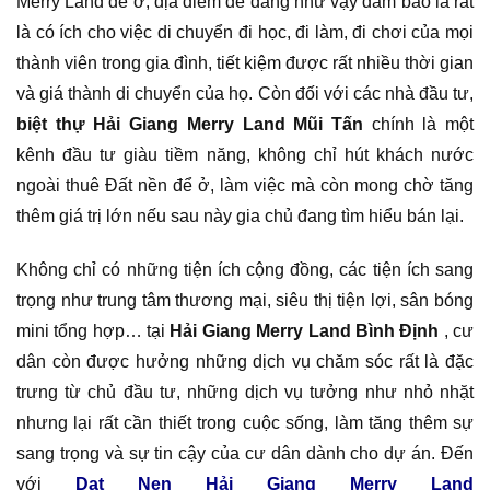
Merry Land để ở, địa điểm dễ dàng như vậy đảm bảo là rất
là có ích cho việc di chuyển đi học, đi làm, đi chơi của mọi
thành viên trong gia đình, tiết kiệm được rất nhiều thời gian
và giá thành di chuyển của họ. Còn đối với các nhà đầu tư,
biệt thự Hải Giang Merry Land Mũi Tấn
chính là một
kênh đầu tư giàu tiềm năng, không chỉ hút khách nước
ngoài thuê Đất nền để ở, làm việc mà còn mong chờ tăng
thêm giá trị lớn nếu sau này gia chủ đang tìm hiểu bán lại.
Không chỉ có những tiện ích cộng đồng, các tiện ích sang
trọng như trung tâm thương mại, siêu thị tiện lợi, sân bóng
mini tổng hợp… tại
Hải Giang Merry Land Bình Định
, cư
dân còn được hưởng những dịch vụ chăm sóc rất là đặc
trưng từ chủ đầu tư, những dịch vụ tưởng như nhỏ nhặt
nhưng lại rất cần thiết trong cuộc sống, làm tăng thêm sự
sang trọng và sự tin cậy của cư dân dành cho dự án. Đến
với
Dat Nen Hải Giang Merry Land