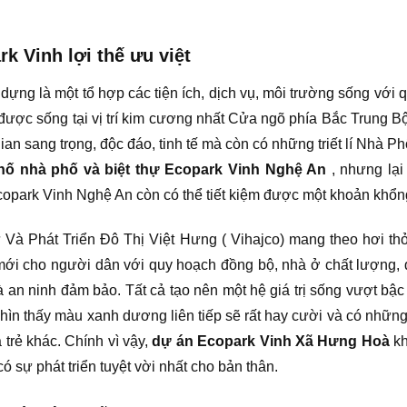
k Vinh lợi thế ưu việt
ựng là một tổ hợp các tiện ích, dịch vụ, môi trường sống với 
ược sống tại vị trí kim cương nhất Cửa ngõ phía Bắc Trung B
n sang trọng, độc đáo, tinh tế mà còn có những triết lí Nhà Ph
hố nhà phố và biệt thự Ecopark Vinh Nghệ An
, nhưng lại
opark Vinh Nghệ An còn có thể tiết kiệm được một khoản khổng
 Phát Triển Đô Thị Việt Hưng ( Vihajco) mang theo hơi th
mới cho người dân với quy hoạch đồng bộ, nhà ở chất lượng, dị
 và an ninh đảm bảo. Tất cả tạo nên một hệ giá trị sống vượt bậ
ìn thấy màu xanh dương liên tiếp sẽ rất hay cười và có những 
trẻ khác. Chính vì vậy,
dự án Ecopark Vinh Xã Hưng Hoà
kh
 sự phát triển tuyệt vời nhất cho bản thân.