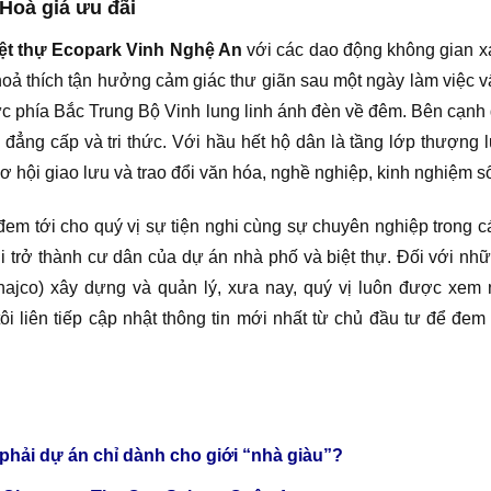
Hoà giá ưu đãi
ệt thự Ecopark Vinh Nghệ An
với các dao động không gian x
thoả thích tận hưởng cảm giác thư giãn sau một ngày làm việc vấ
ực phía Bắc Trung Bộ Vinh lung linh ánh đèn về đêm. Bên cạ
đẳng cấp và tri thức. Với hầu hết hộ dân là tầng lớp thượng
 hội giao lưu và trao đổi văn hóa, nghề nghiệp, kinh nghiệm s
em tới cho quý vị sự tiện nghi cùng sự chuyên nghiệp trong c
i trở thành cư dân của dự án nhà phố và biệt thự. Đối với 
hajco) xây dựng và quản lý, xưa nay, quý vị luôn được xem
liên tiếp cập nhật thông tin mới nhất từ chủ đầu tư để đem t
hải dự án chỉ dành cho giới “nhà giàu”?