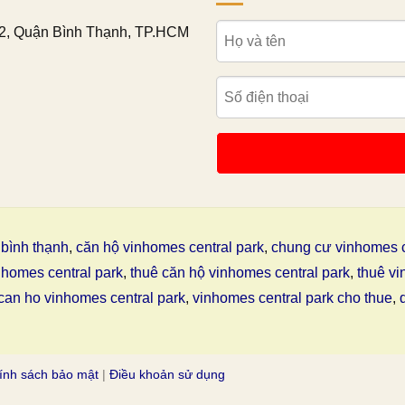
2, Quận Bình Thạnh, TP.HCM
bình thạnh
,
căn hộ vinhomes central park
,
chung cư vinhomes c
nhomes central park
,
thuê căn hộ vinhomes central park
,
thuê vi
can ho vinhomes central park
,
vinhomes central park cho thue
,
ính sách bảo mật
|
Điều khoản sử dụng