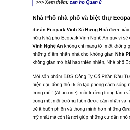
>>> Xem thêm:
can ho Quan 8
Nhà Phố nhà phố và biệt thự Ecopar
dự án Ecopark Vinh Xã Hưng Hoà
được xây d
hữu Nhà phố Ecopark Vinh Nghệ An quý vị sẽ đ
Vinh Nghệ An
không chỉ mang tới một không gia
những điểm nhấn nhá cho không gian
Nhà P
không gian mở hài hào thiên nhiên, Nhà phố Ec
Mỗi sản phẩm BĐS Công Ty Cổ Phần Đầu Tư Và
hiện đại, đồng thời kiến tạo phong cách sống 
trong một” (All-in-one), môi trường trong lành
trong một môi trường luôn được cảm nhận và nh
trẻ ít buồn phiền và thông minh hơn những đứa 
mỹ nhất mà còn là nơi giúp những cư dân nhỏ có