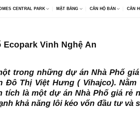
OMES CENTRAL PARK
MẶT BẰNG
CĂN HỘ BÁN
CĂN H
hố Ecopark Vinh Nghệ An
một trong những dự án Nhà Phố giá
 Đô Thị Việt Hưng ( Vihajco). Nằm 
tích là một dự án Nhà Phố giá rẻ n
ạnh khả năng lôi kéo vốn đầu tư và s