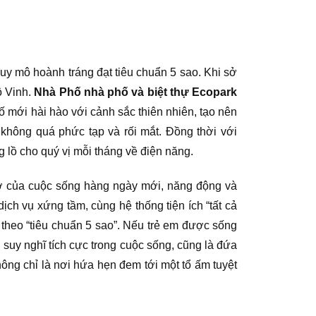
quy mô hoành tráng đạt tiêu chuẩn 5 sao. Khi sở
ộ Vinh.
Nhà Phố nhà phố và biệt thự Ecopark
ố mới hài hào với cảnh sắc thiên nhiên, tạo nên
 không quá phức tạp và rối mắt. Đồng thời với
 lồ cho quý vị mỗi tháng về điện năng.
ở của cuộc sống hàng ngày mới, năng động và
ch vụ xứng tầm, cùng hệ thống tiện ích “tất cả
c theo “tiêu chuẩn 5 sao”. Nếu trẻ em được sống
suy nghĩ tích cực trong cuộc sống, cũng là đứa
ông chỉ là nơi hứa hẹn đem tới một tổ ấm tuyệt