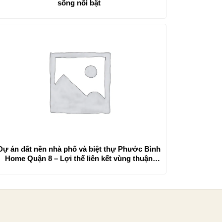
sống nổi bật
Dự án đất nền nhà phố và biệt thự Phước Bình
Home Quận 8 – Lợi thế liên kết vùng thuận
tiện, tiện ích đa dạng