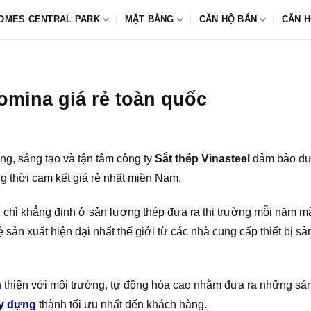
OMES CENTRAL PARK
MẶT BẰNG
CĂN HỘ BÁN
CĂN H
omina giá rẻ toàn quốc
ng, sáng tạo và tận tâm công ty
Sắt thép Vinasteel
đảm bảo đư
ng thời cam kết giá rẻ nhất miền Nam.
chỉ khẳng định ở sản lượng thép đưa ra thị trường mỗi năm mà
hệ sản xuất hiện đại nhất thế giới từ các nhà cung cấp thiết bị
 thiện với môi trường, tự động hóa cao nhằm đưa ra những sản
ây dựng
thành tối ưu nhất đến khách hàng.