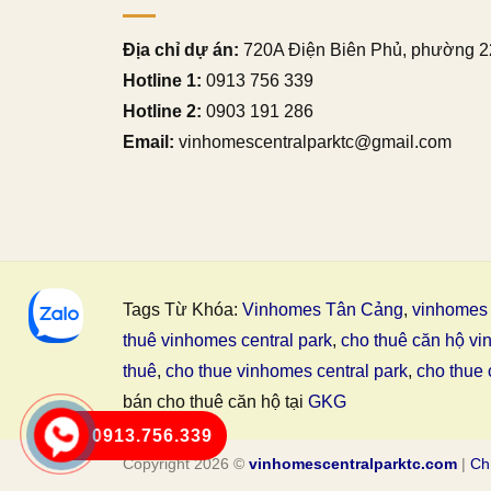
Địa chỉ dự án:
720A Điện Biên Phủ, phường 2
Hotline 1:
0913 756 339
Hotline 2:
0903 191 286
Email:
vinhomescentralparktc@gmail.com
Tags Từ Khóa:
Vinhomes Tân Cảng
,
vinhomes 
thuê vinhomes central park
,
cho thuê căn hộ vi
thuê
,
cho thue vinhomes central park
,
cho thue 
bán cho thuê căn hộ tại
GKG
0913.756.339
Copyright 2026 ©
vinhomescentralparktc.com
|
Ch