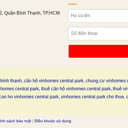
2, Quận Bình Thạnh, TP.HCM
bình thạnh
,
căn hộ vinhomes central park
,
chung cư vinhomes c
nhomes central park
,
thuê căn hộ vinhomes central park
,
thuê vi
can ho vinhomes central park
,
vinhomes central park cho thue
,
ính sách bảo mật
|
Điều khoản sử dụng