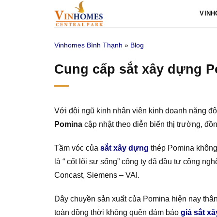
Bỏ
VINH
qua
nội
Vinhomes Bình Thạnh
»
Blog
dung
Cung cấp sắt xây dựng P
Với đội ngũ kinh nhân viên kinh doanh năng độ
Pomina
cập nhật theo diễn biến thị trường, đồ
Tầm vóc của
sắt xây dựng
thép Pomina không 
là “ cốt lõi sự sống” công ty đã đầu tư công ng
Concast, Siemens – VAI.
Dây chuyền sản xuất của Pomina hiện nay thân
toàn đồng thời không quên đảm bảo
giá sắt x