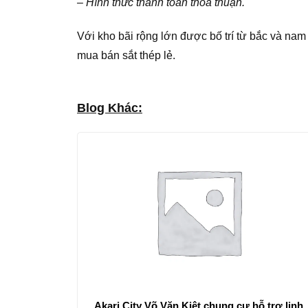
– Hình thức thanh toán thỏa thuận.
Với kho bãi rộng lớn được bố trí từ bắc và n
mua bán sắt thép lẻ.
Blog Khác:
Akari City Võ Văn Kiệt chung cư hỗ trợ linh