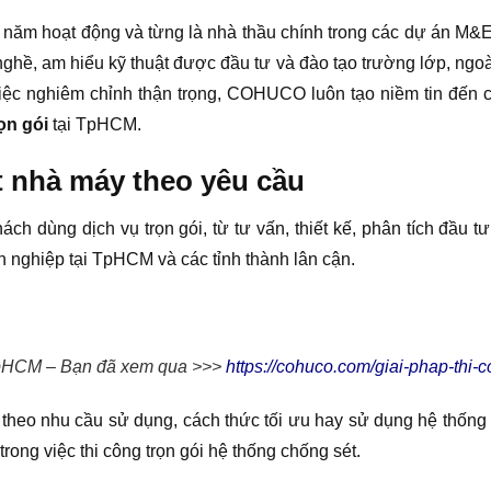
u năm hoạt động và từng là nhà thầu chính trong các dự án M&
 nghề, am hiểu kỹ thuật được đầu tư và đào tạo trường lớp, ngoà
c nghiêm chỉnh thận trọng, COHUCO luôn tạo niềm tin đến chủ
ọn gói
tại TpHCM.
t nhà máy theo yêu cầu
dùng dịch vụ trọn gói, từ tư vấn, thiết kế, phân tích đầu tư
yên nghiệp tại TpHCM và các tỉnh thành lân cận.
 TpHCM – Bạn đã xem qua >>>
https://cohuco.com/giai-phap-thi
ùy theo nhu cầu sử dụng, cách thức tối ưu hay sử dụng hệ thốn
rong việc thi công trọn gói hệ thống chống sét.