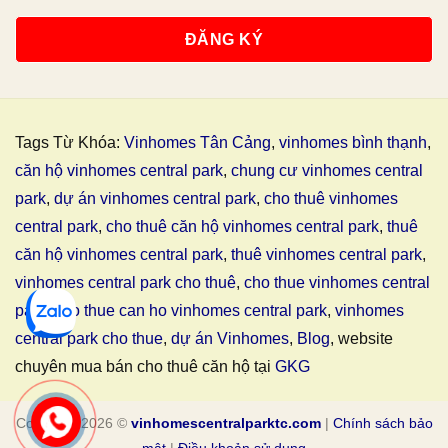
Tags Từ Khóa:
Vinhomes Tân Cảng
,
vinhomes bình thạnh
,
căn hộ vinhomes central park
,
chung cư vinhomes central
park
,
dự án vinhomes central park
,
cho thuê vinhomes
central park
,
cho thuê căn hộ vinhomes central park
,
thuê
căn hộ vinhomes central park
,
thuê vinhomes central park
,
vinhomes central park cho thuê
,
cho thue vinhomes central
park
,
cho thue can ho vinhomes central park
,
vinhomes
central park cho thue
,
dự án Vinhomes
,
Blog
, website
chuyên mua bán cho thuê căn hộ tại
GKG
Copyright 2026 ©
vinhomescentralparktc.com
|
Chính sách bảo