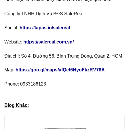
Công ty TNHH Dịch Vụ BĐS SaleReal
Social:
https://tapas.io/salereal
Website:
https://salereal.com.vn/
Địa chỉ: Số 4, Đường 56, Bình Trưng Đông, Quận 2, HCM
Map:
https://goo.gl/maps/afQet6NyoFkzRV78A
Phone: 0933186123
Blog Khác: