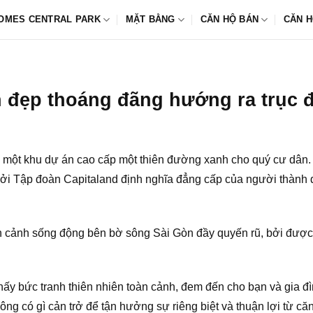
OMES CENTRAL PARK
MẶT BẰNG
CĂN HỘ BÁN
CĂN H
ền đẹp thoáng đãng hướng ra trục
a một khu dự án cao cấp một thiên đường xanh cho quý cư dân
bởi Tập đoàn Capitaland định nghĩa đẳng cấp của người thành đ
n cảnh sống động bên bờ sông Sài Gòn đầy quyến rũ, bởi đượ
hấy bức tranh thiên nhiên toàn cảnh, đem đến cho bạn và gia đ
g có gì cản trở để tận hưởng sự riêng biệt và thuận lợi từ căn