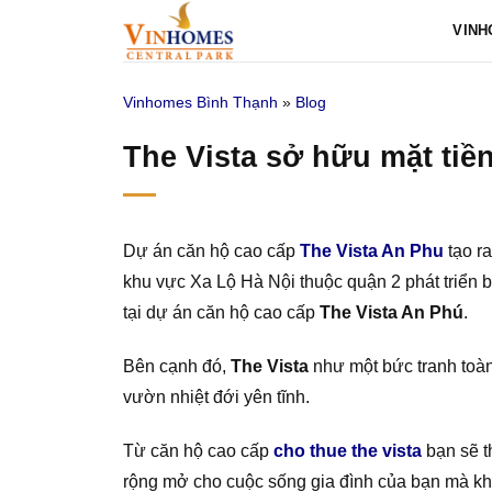
Bỏ
VINH
qua
nội
Vinhomes Bình Thạnh
»
Blog
dung
The Vista sở hữu mặt ti
Dự án căn hộ cao cấp
The Vista An Phu
tạo r
khu vực Xa Lộ Hà Nội thuộc quận 2 phát triển 
tại dự án căn hộ cao cấp
The Vista An Phú
.
Bên cạnh đó,
The Vista
như một bức tranh toà
vườn nhiệt đới yên tĩnh.
Từ căn hộ cao cấp
cho thue the vista
bạn sẽ t
rộng mở cho cuộc sống gia đình của bạn mà khôn