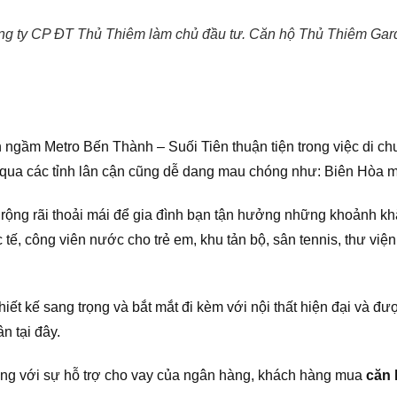
ng ty CP ĐT Thủ Thiêm làm chủ đầu tư. Căn hộ Thủ Thiêm Garden
n ngầm Metro Bến Thành – Suối Tiên thuận tiện trong việc di c
ua các tỉnh lân cận cũng dễ dang mau chóng như: Biên Hòa mấ
ộng rãi thoải mái để gia đình bạn tận hưởng những khoảnh khắc
 tế, công viên nước cho trẻ em, khu tản bộ, sân tennis, thư v
ết kế sang trọng và bắt mắt đi kèm với nội thất hiện đại và đư
n tại đây.
ùng với sự hỗ trợ cho vay của ngân hàng, khách hàng mua
căn 