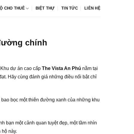
Ộ CHO THUÊ
BIỆT THỰ
TIN TỨC
LIÊN HỆ
 đường chính
. Khu dự án cao cấp
The Vista An Phú
nằm tại
ạt. Hãy cùng đánh giá những điều nổi bật chỉ
c bao bọc một thiên đường xanh của những khu
ình bạn một cảnh quan tuyệt đẹp, một tầm nhìn
 hộ này.