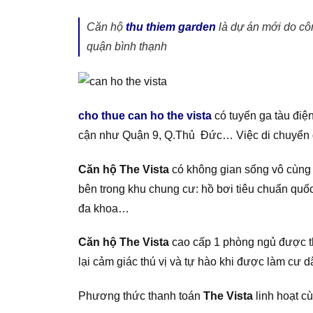
Căn hộ
thu thiem garden
là dự án mới do cô
quận bình thạnh
cho thue can ho the vista
có tuyến ga tàu điệ
cận như Quận 9, Q.Thủ Đức… Việc di chuyển q
Căn hộ The Vista
có không gian sống vô cùng r
bên trong khu chung cư: hồ bơi tiêu chuẩn quốc
đa khoa…
Căn hộ The Vista
cao cấp 1 phòng ngủ được thi
lại cảm giác thú vị và tự hào khi được làm cư dâ
Phương thức thanh toán
The Vista
linh hoạt c