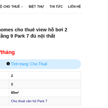
Ộ CHO THUÊ
BIỆT THỰ
TIN TỨC
LIÊN HỆ
homes cho thuê view hồ bơi 2
ầng 9 Park 7 đủ nội thất
u/tháng
Tình trạng: Cho Thuê
2
2
85m²
Cho thuê căn hộ Park 7