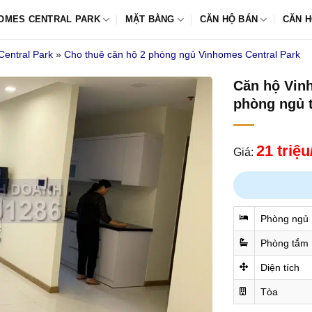
OMES CENTRAL PARK
MẶT BẰNG
CĂN HỘ BÁN
CĂN H
Central Park
»
Cho thuê căn hộ 2 phòng ngủ Vinhomes Central Park
Căn hộ Vin
phòng ngủ t
21 triệ
Giá:
Phòng ngủ
Phòng tắm
Diện tích
Tòa