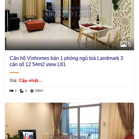
5
Căn hộ Vinhomes bán 1 phòng ngủ toà Landmark 3
căn số 12 54m2 view L81
Giá:
Cập nhật...
1
1
54m²