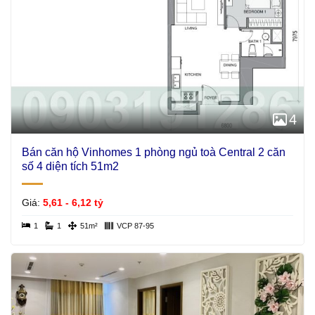
4
Bán căn hộ Vinhomes 1 phòng ngủ toà Central 2 căn
số 4 diện tích 51m2
Giá:
5,61 - 6,12 tỷ
1
1
51m²
VCP 87-95