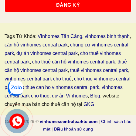
Tags Từ Khóa:
Vinhomes Tân Cảng
,
vinhomes bình thạnh
,
căn hộ vinhomes central park
,
chung cư vinhomes central
park
,
dự án vinhomes central park
,
cho thuê vinhomes
central park
,
cho thuê căn hộ vinhomes central park
,
thuê
căn hộ vinhomes central park
,
thuê vinhomes central park
,
vinhomes central park cho thuê
,
cho thue vinhomes central
park
,
cho thue can ho vinhomes central park
,
vinhomes
central park cho thue
,
dự án Vinhomes
,
Blog
, website
chuyên mua bán cho thuê căn hộ tại
GKG
Copyright 2026 ©
vinhomescentralparktc.com
|
Chính sách bảo
mật
|
Điều khoản sử dụng