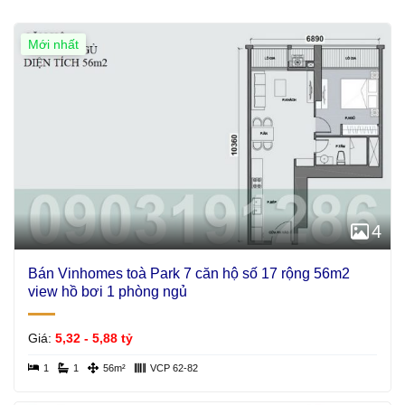
Mới nhất
4
Bán Vinhomes toà Park 7 căn hộ số 17 rộng 56m2
view hồ bơi 1 phòng ngủ
Giá:
5,32 - 5,88 tỷ
1
1
56m²
VCP 62-82