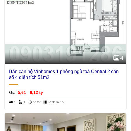
4
Bán căn hộ Vinhomes 1 phòng ngủ toà Central 2 căn
số 4 diện tích 51m2
Giá:
5,61 - 6,12 tỷ
1
1
51m²
VCP 87-95