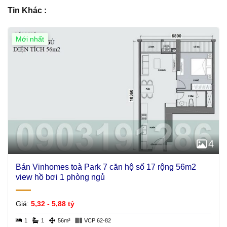
Tin Khác :
Mới nhất
4
Bán Vinhomes toà Park 7 căn hộ số 17 rộng 56m2
view hồ bơi 1 phòng ngủ
Giá:
5,32 - 5,88 tỷ
1
1
56m²
VCP 62-82