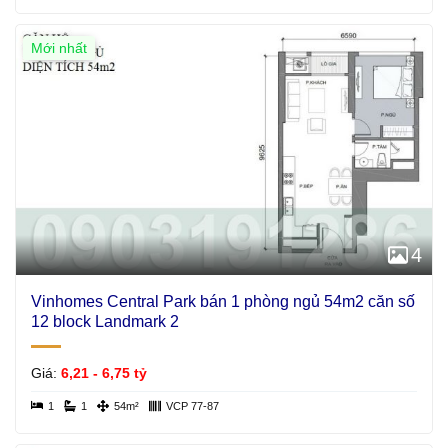
Mới nhất
4
Vinhomes Central Park bán 1 phòng ngủ 54m2 căn số
12 block Landmark 2
Giá:
6,21 - 6,75 tỷ
1
1
54m²
VCP 77-87