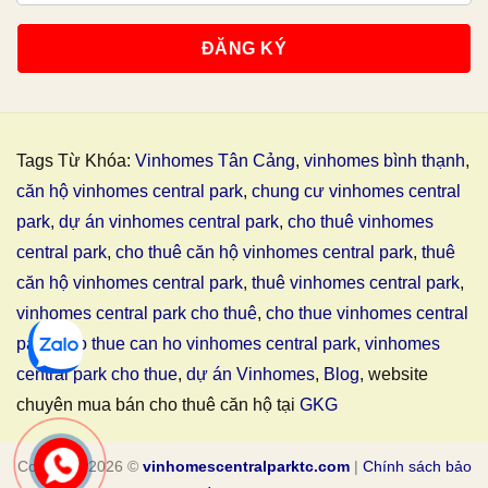
Tags Từ Khóa:
Vinhomes Tân Cảng
,
vinhomes bình thạnh
,
căn hộ vinhomes central park
,
chung cư vinhomes central
park
,
dự án vinhomes central park
,
cho thuê vinhomes
central park
,
cho thuê căn hộ vinhomes central park
,
thuê
căn hộ vinhomes central park
,
thuê vinhomes central park
,
vinhomes central park cho thuê
,
cho thue vinhomes central
park
,
cho thue can ho vinhomes central park
,
vinhomes
central park cho thue
,
dự án Vinhomes
,
Blog
, website
chuyên mua bán cho thuê căn hộ tại
GKG
Copyright 2026 ©
vinhomescentralparktc.com
|
Chính sách bảo