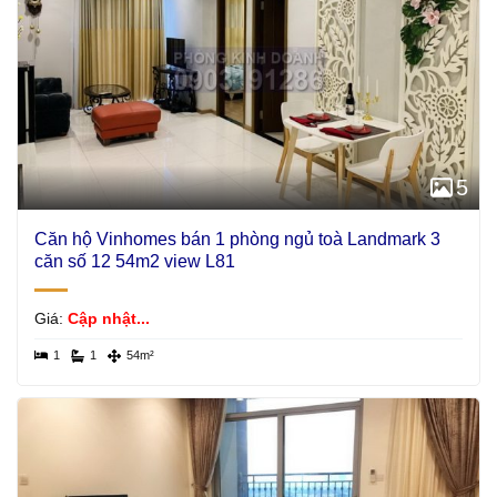
5
Căn hộ Vinhomes bán 1 phòng ngủ toà Landmark 3
căn số 12 54m2 view L81
Giá:
Cập nhật...
1
1
54m²