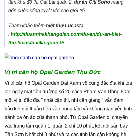
tâm khu đô thị Cát Lái quận 2,
dự án Citi Soho
mang
đến cuộc sống tuyệt vời cho giới trẻ.
Tham khảo thêm
biệt thự Lucasta
:
http://duannhakhangdien.com/du-an/du-an-biet-
thu-lucasta-villa-quan-9/
Vị trí căn hộ Opal Garden Thủ Đức
Vị trí căn hộ Opal Garden Đất Xanh vô cùng đắc địa khi tọa
lạc ngay mặt tiền đường số 20 cách Phạm Văn Đồng 80m,
một vị trí đắc địa ” nhất cận thị, nhì cận giang ” vẫn đảm
bảo kết nối thuận tiện vào trung tâm và không gian yên tĩnh
tránh xa ồn ào của thành phố. Từ Opal Garden di chuyển
vào trung tâm quận 1, quận 2 chỉ 10 phút, kết nối sân bay
Tân Sơn Nhất chỉ 8 phút và ra các tỉnh lân cận không hề