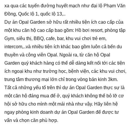
xa qua các tuyến đường huyết mạch như đại lộ Phạm Văn
Đồng, Quốc lộ 1, quốc lộ 13,..
Dự án Opal Garden sở hữu rất nhiều tiện ích cao cấp của
một khu căn hộ cao cấp bao gồm: Hồ bơi resort, phòng tập
Gym, siêu thị, BBQ, cafe, bar, khu vui chơi trẻ em,
intercom,..và nhiều tiện ích khác bao gồm luôn cả bến du
thuyền và công viên Opal. Ngoài ra, từ căn hộ Opal
Garden quý khách hàng có thể dễ dàng kết nối tới các tiện
ích ngoại khu như trường học, bệnh viện, các khu vui chơi,
trung tâm thương mại lớn chỉ trong vòng bán kinh 3km.
Tất cả những yếu tố trên thì dự án Opal Garden thực sự là
một căn hộ đáng mua để ở, quý khách không thể bỏ lỡ cơ
hội sở hữu cho mình một mái nhà như vậy. Hãy liên hệ
ngay phòng kinh doanh dự án Opal Garden để được tư
vấn và chọn căn phù hợp.