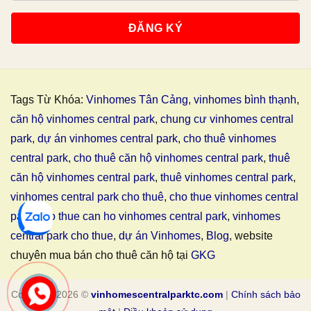
Tags Từ Khóa:
Vinhomes Tân Cảng
,
vinhomes bình thạnh
,
căn hộ vinhomes central park
,
chung cư vinhomes central
park
,
dự án vinhomes central park
,
cho thuê vinhomes
central park
,
cho thuê căn hộ vinhomes central park
,
thuê
căn hộ vinhomes central park
,
thuê vinhomes central park
,
vinhomes central park cho thuê
,
cho thue vinhomes central
park
,
cho thue can ho vinhomes central park
,
vinhomes
central park cho thue
,
dự án Vinhomes
,
Blog
, website
chuyên mua bán cho thuê căn hộ tại
GKG
Copyright 2026 ©
vinhomescentralparktc.com
|
Chính sách bảo