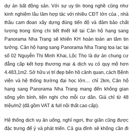
dự án bất động sản. Với sự uy tín trong nghề cũng như
kinh nghiệm lâu lăm hợp tác với nhiều CĐT lớn của , nhà
thầu cam đoan xây dựng đúng tiến độ và đảm bảo chất
lượng trong từng chi tiết thiết kế tại Căn hộ hạng sang
Panorama Nha Trang sẽ khiến KH hoàn toàn an tâm tin
tưởng. Căn hộ hạng sang Panorama Nha Trang tọa lạc tại
số 02 Nguyễn Thị Minh Khai, Lộc Thọ là dự án chung cư
đẳng cấp kết hợp thương mại & dịch vụ có quy mô hơn
4.483,1m2. Sở hữu vị trí đẹp bên hồ cảnh quan, cách Bệnh
viện và hệ thống trường đại học lớn… chỉ 2km, Căn hộ
hạng sang Panorama Nha Trang mang đến không gian
sống yên bình, tiện nghi cho mỗi cư dân. Giá chỉ từ 48
triệu/m2 (đã gồm VAT & full nội thất cao cấp).
Hệ thống dịch vụ ăn uống, nghỉ ngơi, thư giãn cũng được
đặc trưng để ý và phát triển. Cả gia đình sẽ không cần đi