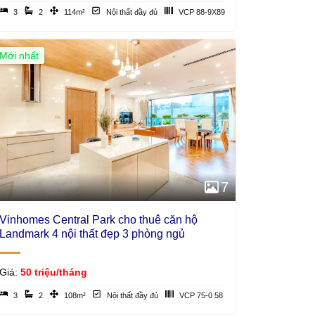
3
2
114m²
Nội thất đầy đủ
VCP 88-9X89
Mới nhất
7
Vinhomes Central Park cho thuê căn hộ
Landmark 4 nội thất đẹp 3 phòng ngủ
Giá:
50 triệu/tháng
3
2
108m²
Nội thất đầy đủ
VCP 75-0 58