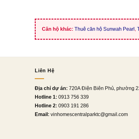
Căn hộ khác:
Thuê căn hộ Sunwah Pearl
,
Liên Hệ
Địa chỉ dự án:
720A Điện Biên Phủ, phường 2
Hotline 1:
0913 756 339
Hotline 2:
0903 191 286
Email:
vinhomescentralparktc@gmail.com