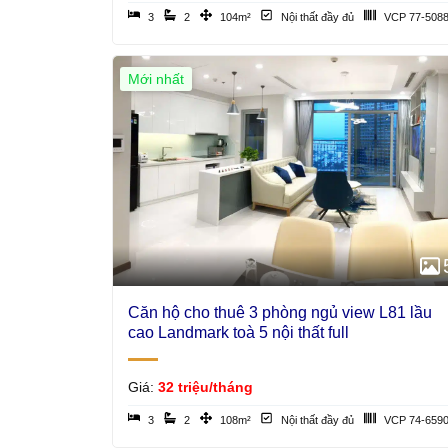
3
2
104m²
Nội thất đầy đủ
VCP 77-508
Mới nhất
Giá Tốt
Căn hộ cho thuê 3 phòng ngủ view L81 lầu
cao Landmark toà 5 nội thất full
Giá:
32 triệu/tháng
3
2
108m²
Nội thất đầy đủ
VCP 74-659