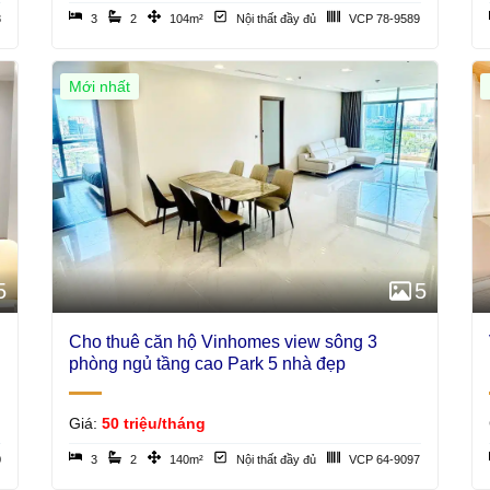
8
3
2
104m²
Nội thất đầy đủ
VCP 78-9589
Mới nhất
5
5
Cho thuê căn hộ Vinhomes view sông 3
phòng ngủ tầng cao Park 5 nhà đẹp
Giá:
50 triệu/tháng
0
3
2
140m²
Nội thất đầy đủ
VCP 64-9097