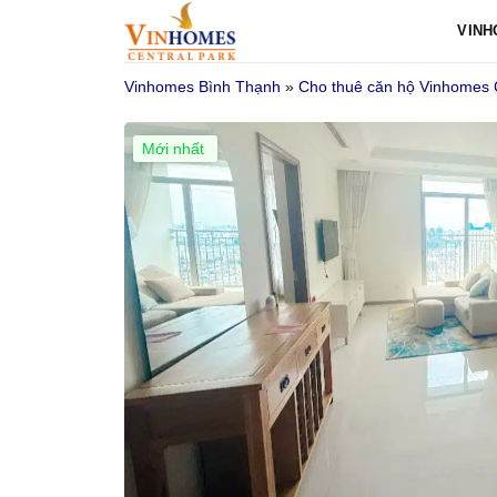
Bỏ
VINH
qua
nội
Vinhomes Bình Thạnh
»
Cho thuê căn hộ Vinhomes 
dung
Mới nhất
Giá Tốt