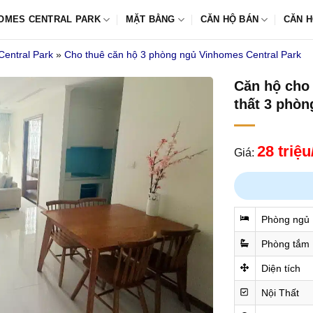
OMES CENTRAL PARK
MẶT BẰNG
CĂN HỘ BÁN
CĂN H
Central Park
»
Cho thuê căn hộ 3 phòng ngủ Vinhomes Central Park
Căn hộ cho 
thất 3 phòn
28 triệ
Giá:
Phòng ngủ
Phòng tắm
Diện tích
Nội Thất