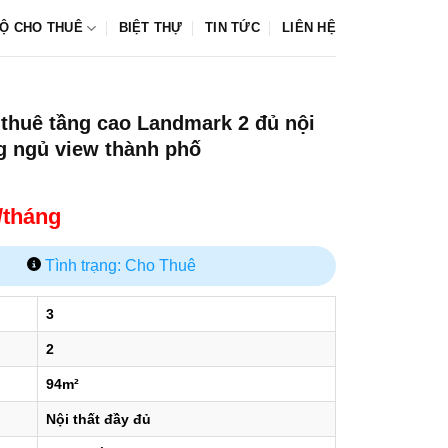
Ộ CHO THUÊ
BIỆT THỰ
TIN TỨC
LIÊN HỆ
thuê tầng cao Landmark 2 đủ nội
g ngủ view thành phố
u/tháng
Tình trạng: Cho Thuê
3
2
94m²
Nội thất đầy đủ