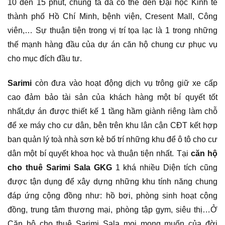
10 đến 15 phút, chúng ta đã có thể đến Đại học Kinh tế
thành phố Hồ Chí Minh, bệnh viện, Cresent Mall, Công
viên,… Sự thuận tiện trong vị trí tọa lạc là 1 trong những
thế mạnh hàng đầu của dự án căn hộ chung cư phục vụ
cho mục đích đầu tư.
Sarimi
còn đưa vào hoạt động dịch vụ trông giữ xe cấp
cao đảm bảo tài sản của khách hàng một bí quyết tốt
nhất,dự án được thiết kế 1 tầng hầm giành riêng làm chỗ
để xe máy cho cư dân, bên trên khu lân cận CĐT kết hợp
ban quản lý toà nhà sơn kẻ bố trí những khu để ô tô cho cư
dân một bí quyết khoa học và thuận tiện nhất. Tại
căn hộ
cho thuê Sarimi Sala GKG
1 khá nhiều Diện tích cũng
được tận dụng để xây dựng những khu tính năng chung
đáp ứng cộng đồng như: hồ bơi, phòng sinh hoạt cộng
đồng, trung tâm thương mại, phòng tập gym, siêu thị…Ở
Căn hộ cho thuê Sarimi Sala mọi mong muốn của đời