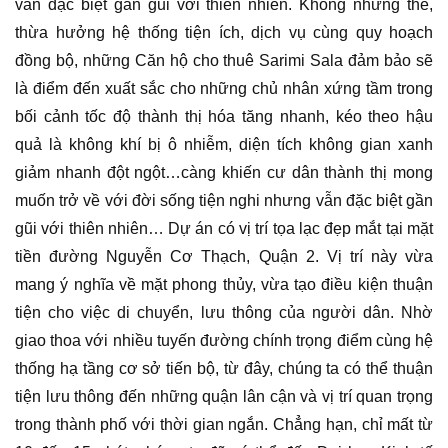
vẫn đặc biệt gần gũi với thiên nhiên. Không những thế,
thừa hưởng hệ thống tiện ích, dịch vụ cùng quy hoạch
đồng bộ, những Căn hộ cho thuê Sarimi Sala đảm bảo sẽ
là điểm đến xuất sắc cho những chủ nhân xứng tầm trong
bối cảnh tốc độ thành thị hóa tăng nhanh, kéo theo hậu
quả là không khí bị ô nhiễm, diện tích không gian xanh
giảm nhanh đột ngột…càng khiến cư dân thành thị mong
muốn trở về với đời sống tiện nghi nhưng vẫn đặc biệt gần
gũi với thiên nhiên… Dự án có vị trí tọa lạc đẹp mắt tại mặt
tiền đường Nguyễn Cơ Thạch, Quận 2. Vị trí này vừa
mang ý nghĩa về mặt phong thủy, vừa tạo điều kiện thuận
tiện cho việc di chuyển, lưu thông của người dân. Nhờ
giao thoa với nhiều tuyến đường chính trọng điểm cùng hệ
thống hạ tầng cơ sở tiến bộ, từ đây, chúng ta có thể thuận
tiện lưu thông đến những quận lân cận và vị trí quan trọng
trong thành phố với thời gian ngắn. Chẳng hạn, chỉ mất từ