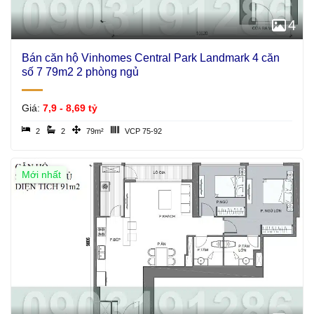
4
Bán căn hộ Vinhomes Central Park Landmark 4 căn
số 7 79m2 2 phòng ngủ
Giá:
7,9 - 8,69 tỷ
2
2
79m²
VCP 75-92
Mới nhất