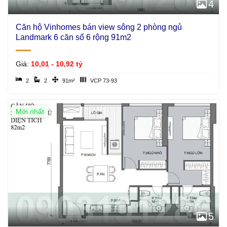
4
Căn hộ Vinhomes bán view sông 2 phòng ngủ
Landmark 6 căn số 6 rộng 91m2
Giá:
10,01 - 10,92 tỷ
2
2
91m²
VCP 73-93
Mới nhất
5