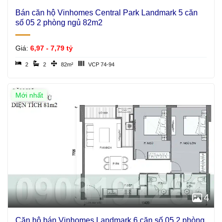
Bán căn hộ Vinhomes Central Park Landmark 5 căn
số 05 2 phòng ngủ 82m2
Giá:
6,97 - 7,79 tỷ
2
2
82m²
VCP 74-94
Mới nhất
4
Căn hộ bán Vinhomes Landmark 6 căn số 05 2 phòng