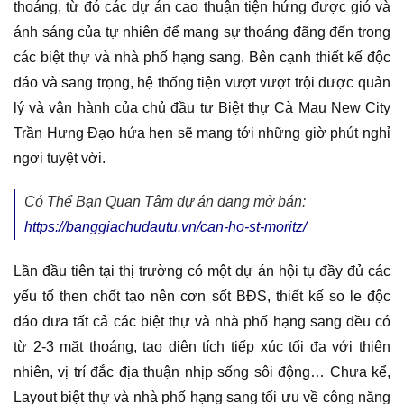
thoáng, từ đó các dự án cao thuận tiện hứng được gió và
ánh sáng của tự nhiên để mang sự thoáng đãng đến trong
các biệt thự và nhà phố hạng sang. Bên cạnh thiết kế độc
đáo và sang trọng, hệ thống tiện vượt vượt trội được quản
lý và vận hành của chủ đầu tư Biệt thự Cà Mau New City
Trần Hưng Đạo hứa hẹn sẽ mang tới những giờ phút nghỉ
ngơi tuyệt vời.
Có Thể Bạn Quan Tâm dự án đang mở bán:
https://banggiachudautu.vn/can-ho-st-moritz/
Lần đầu tiên tại thị trường có một dự án hội tụ đầy đủ các
yếu tố then chốt tạo nên cơn sốt BĐS, thiết kế so le độc
đáo đưa tất cả các biệt thự và nhà phố hạng sang đều có
từ 2-3 mặt thoáng, tạo diện tích tiếp xúc tối đa với thiên
nhiên, vị trí đắc địa thuận nhịp sống sôi động… Chưa kể,
Layout biệt thự và nhà phố hạng sang tối ưu về công năng