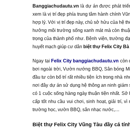
Banggiachudautu.vn
là dự án được phát triể
xem là vị trí đẹp phía trung tâm hành chính Vũ
hợp lý. Với vị trí đẹp này, chủ sở hửu của hệ t
hưởng môi trường sống xanh mát mà còn thuận t
trọng của thành phố như. Bệnh viện, trường đ
huyết mạch giúp cư dân
biệt thự Felix City Bà
Ngay tại
Felix City banggiachudautu.vn
còn đ
bơi ngoài trời, Vườn nướng BBQ, Sân bóng Min
đầu tư còn bố trí rất nhiều tiện ích trong nh
nơi đây dự án sử dụng hệ thông an ninh giám 
có 1 cuộc sống hàng ngày thuận tiện nhất. Sở 
cấp tốt nhu cầu vui chơi, sinh hoạt, giải trí,
trường học, vườn BBQ, sân nhạc nước,…
Biệt thự Felix City Vũng Tàu đầy cá tín