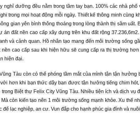
y nghỉ dưỡng đều nằm trong tầm tay bạn. 100% các nhà phố v
 nghi trong mọi hoạt động mỗi ngày. Thiết kế thông minh cùng k
ng gian yên bình thông thoáng trong lòng thành thị sầm uất. B
 Dự án đất nền cao cấp xây dựng trên khu đất rộng 37.236,6m2
anh và cảnh quan. Hồ nhân tạo mang đến môi trường sống gần 
 nền cao cấp sau khi hiện hữu sẽ cung cấp ra thị trường h
n hiện đại.
y Vũng Tàu còn có thể phóng tầm mắt của mình tận tận hưởng 
t với hơn khi bạn thức dậy bạn được tận hưởng tiếng chim hót
ó trong Biệt thự Felix City Vũng Tàu. Nhiều tiện ích và dịch vụ
. Mà còn kiến tạo nên 1 môi trường sống mạnh khỏe. Xu thế n
 sắc để lạc nghiệp, an cư. Vun đắp cho hạnh phúc gia đình và 