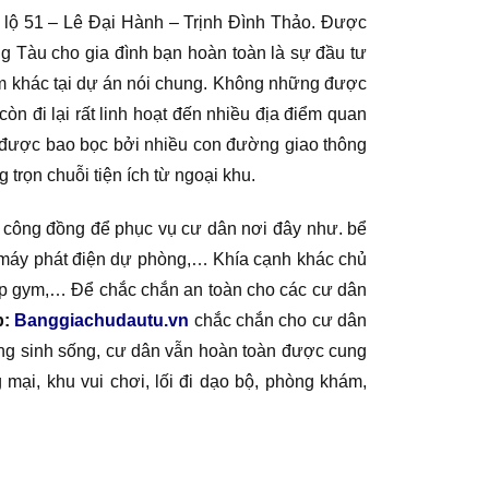
c lộ 51 – Lê Đại Hành – Trịnh Đình Thảo. Được
ũng Tàu cho gia đình bạn hoàn toàn là sự đầu tư
m khác tại dự án nói chung. Không những được
n đi lại rất linh hoạt đến nhiều địa điểm quan
n được bao bọc bởi nhiều con đường giao thông
trọn chuỗi tiện ích từ ngoại khu.
h công đồng để phục vụ cư dân nơi đây như. bể
g máy phát điện dự phòng,… Khía cạnh khác chủ
tập gym,… Để chắc chắn an toàn cho các cư dân
p:
Banggiachudautu.vn
chắc chắn cho cư dân
đang sinh sống, cư dân vẫn hoàn toàn được cung
g mại, khu vui chơi, lối đi dạo bộ, phòng khám,