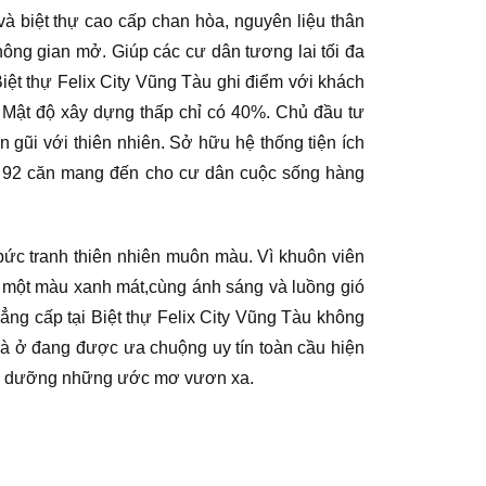
à biệt thự cao cấp chan hòa, nguyên liệu thân
hông gian mở. Giúp các cư dân tương lai tối đa
iệt thự Felix City Vũng Tàu ghi điểm với khách
. Mật độ xây dựng thấp chỉ có 40%. Chủ đầu tư
gũi với thiên nhiên. Sở hữu hệ thống tiện ích
ơn 92 căn mang đến cho cư dân cuộc sống hàng
bức tranh thiên nhiên muôn màu. Vì khuôn viên
, một màu xanh mát,cùng ánh sáng và luồng gió
 đẳng cấp tại Biệt thự Felix City Vũng Tàu không
hà ở đang được ưa chuộng uy tín toàn cầu hiện
nuôi dưỡng những ước mơ vươn xa.