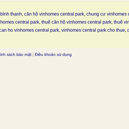
bình thạnh
,
căn hộ vinhomes central park
,
chung cư vinhomes c
nhomes central park
,
thuê căn hộ vinhomes central park
,
thuê vi
can ho vinhomes central park
,
vinhomes central park cho thue
,
ính sách bảo mật
|
Điều khoản sử dụng