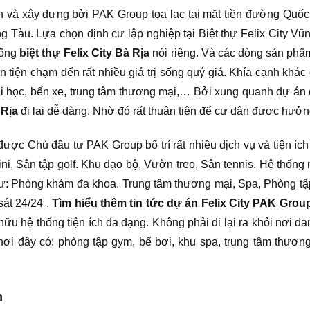
n và xây dựng bởi PAK Group tọa lạc tại mặt tiền đường Quố
ng Tàu. Lựa chọn định cư lập nghiệp tại Biệt thự Felix City V
hống
biệt thự Felix City Bà Rịa
nói riêng. Và các dòng sản phẩ
iện chạm đến rất nhiều giá trị sống quý giá. Khía cạnh khác cò
ại học, bến xe, trung tâm thương mại,… Bởi xung quanh dự á
 Rịa
đi lại dễ dàng. Nhờ đó rất thuận tiện để cư dân được hưởng 
ược Chủ đầu tư PAK Group bố trí rất nhiều dịch vụ và tiện íc
i, Sân tập golf. Khu dạo bộ, Vườn treo, Sân tennis. Hệ thốn
à như: Phòng khám đa khoa. Trung tâm thương mại, Spa, Phòng 
sát 24/24 .
Tìm hiểu thêm tin tức dự án Felix City PAK Grou
hữu hệ thống tiện ích đa dạng. Không phải đi lại ra khỏi nơi 
 vì nơi đây có: phòng tập gym, bể bơi, khu spa, trung tâm thươn
h