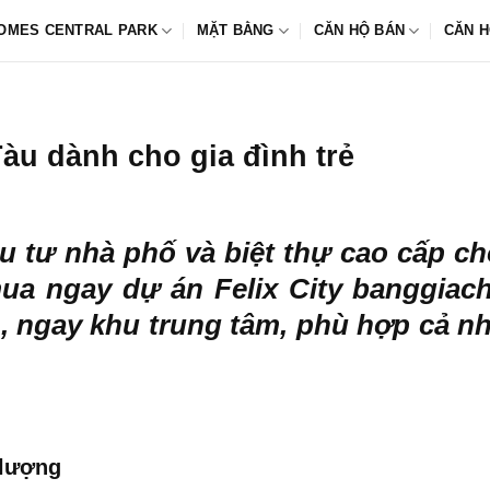
OMES CENTRAL PARK
MẶT BẰNG
CĂN HỘ BÁN
CĂN H
Tàu dành cho gia đình trẻ
u tư nhà phố và biệt thự cao cấp c
mua ngay dự án
Felix City banggiac
, ngay khu trung tâm, phù hợp cả n
 lượng