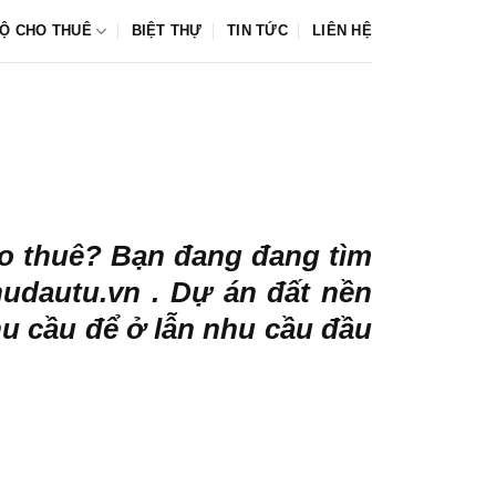
Ộ CHO THUÊ
BIỆT THỰ
TIN TỨC
LIÊN HỆ
ho thuê? Bạn đang đang tìm
hudautu.vn
. Dự án đất nền
hu cầu để ở lẫn nhu cầu đầu