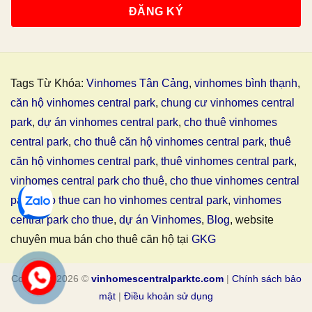
Tags Từ Khóa:
Vinhomes Tân Cảng
,
vinhomes bình thạnh
,
căn hộ vinhomes central park
,
chung cư vinhomes central
park
,
dự án vinhomes central park
,
cho thuê vinhomes
central park
,
cho thuê căn hộ vinhomes central park
,
thuê
căn hộ vinhomes central park
,
thuê vinhomes central park
,
vinhomes central park cho thuê
,
cho thue vinhomes central
park
,
cho thue can ho vinhomes central park
,
vinhomes
central park cho thue
,
dự án Vinhomes
,
Blog
, website
chuyên mua bán cho thuê căn hộ tại
GKG
Copyright 2026 ©
vinhomescentralparktc.com
|
Chính sách bảo
mật
|
Điều khoản sử dụng