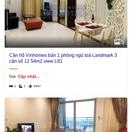
5
Căn hộ Vinhomes bán 1 phòng ngủ toà Landmark 3
căn số 12 54m2 view L81
Giá:
Cập nhật...
1
1
54m²