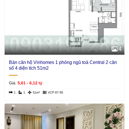
4
Bán căn hộ Vinhomes 1 phòng ngủ toà Central 2 căn
số 4 diện tích 51m2
Giá:
5,61 - 6,12 tỷ
1
1
51m²
VCP 87-95