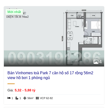
Mới nhất
4
Bán Vinhomes toà Park 7 căn hộ số 17 rộng 56m2
view hồ bơi 1 phòng ngủ
Giá:
5,32 - 5,88 tỷ
1
1
56m²
VCP 62-82