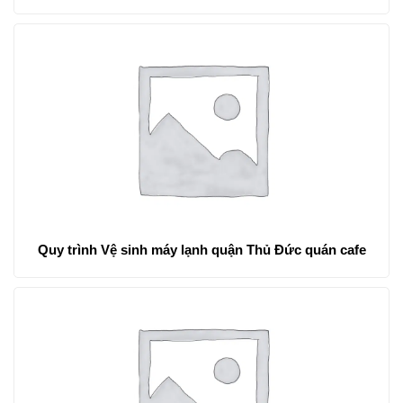
Quy trình Vệ sinh máy lạnh quận Thủ Đức quán cafe