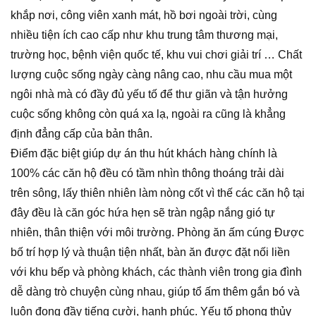
khắp nơi, công viên xanh mát, hồ bơi ngoài trời, cùng
nhiều tiện ích cao cấp như khu trung tâm thương mại,
trường học, bệnh viện quốc tế, khu vui chơi giải trí … Chất
lượng cuộc sống ngày càng nâng cao, nhu cầu mua một
ngôi nhà mà có đầy đủ yếu tố để thư giãn và tận hưởng
cuộc sống không còn quá xa lạ, ngoài ra cũng là khẳng
định đẳng cấp của bản thân.
Điểm đặc biệt giúp dự án thu hút khách hàng chính là
100% các căn hộ đều có tầm nhìn thông thoáng trải dài
trên sông, lấy thiên nhiên làm nòng cốt vì thế các căn hộ tại
đây đều là căn góc hứa hẹn sẽ tràn ngập nắng gió tự
nhiên, thân thiện với môi trường. Phòng ăn ấm cúng Được
bố trí hợp lý và thuận tiện nhất, bàn ăn được đặt nối liền
với khu bếp và phòng khách, các thành viên trong gia đình
dễ dàng trò chuyện cùng nhau, giúp tổ ấm thêm gắn bó và
luôn đong đầy tiếng cười, hạnh phúc. Yếu tố phong thủy