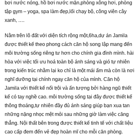
bơi nước nóng, hồ bơi nước mặn,phòng xông hơi, phòng
tập gym – yoga, spa làm đẹp,lối chạy bộ, công viên cây
xanh, ….
Nằm trên lô đất với diện tích rộng một,6ha,dự án Jamila
được thiết kế theo phong cách căn hộ song lập mang đến
môi trường sống riêng tư hơn cho chính gia đình mình. hài
hòa với việc tối ưu hoá toàn bộ ánh sáng và gió tự nhiên
trong kiến trúc nhằm lại ko chỉ là một mái ấm mà còn là nơi
nghĩ dưỡng tại chính ngay căn hộ của mình. Căn hộ
Jamila với thiết kế nổi trội và ấn tượng bởi hàng ngũ thiết
kế có tay nghề cao. môi trường sống tại đây được thiết kế
thông thoáng,tự nhiên đầy đủ ánh sáng giúp bạn xua tan
những nặng nhọc mệt mỏi sau những giờ làm việc căng
thẳng. Nội thất bên trong được thiết kế tinh tế với chất liệu
cao cấp đem đến vẻ đẹp hoàn mĩ cho mỗi căn phòng.