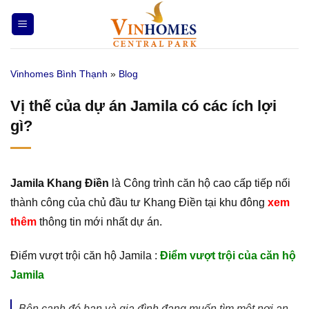
Bỏ
qua
nội
dung
Vinhomes Bình Thạnh
»
Blog
Vị thế của dự án Jamila có các ích lợi
gì?
Jamila Khang Điền
là Công trình căn hộ cao cấp tiếp nối
thành công của chủ đầu tư Khang Điền tại khu đông
xem
thêm
thông tin mới nhất dự án.
Điểm vượt trội căn hộ Jamila :
Điểm vượt trội của căn hộ
Jamila
Bên cạnh đó bạn và gia đình đang muốn tìm một nơi an