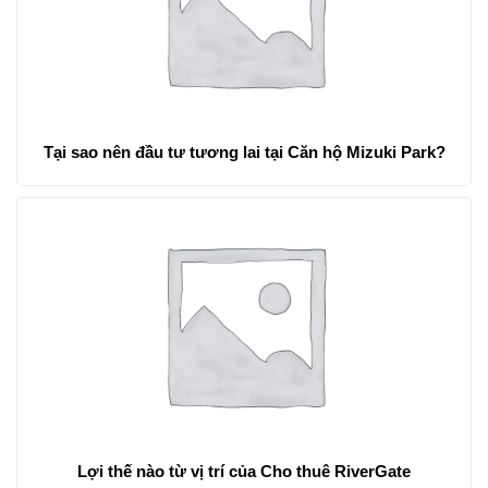
Tại sao nên đầu tư tương lai tại Căn hộ Mizuki Park?
Lợi thế nào từ vị trí của Cho thuê RiverGate