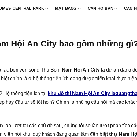
OMES CENTRAL PARK
MẶT BẰNG
CĂN HỘ BÁN
CĂN H
Nam Hội An City bao gồm những gì
toạ lạc bên ven sông Thu Bồn,
Nam Hội An City
là dự án đang đư
iệt chính là ở hệ thống tiện ích đang được triển khai thực hiện 
 Hệ thống tiện ích tại
khu đô thị Nam Hội An City lequangth
iệp hay đầu tư sẽ tốt hơn? Chính là những câu hỏi mà các khá
nh
lần lượt tại các chủ đề sau, chúng tôi sẽ lần lượt phân tích cá
huôn viên nội khu, quý khách đang quan tâm đến
biệt thự Nam Hộ