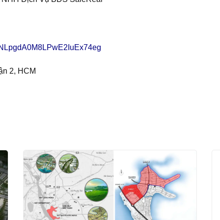
/UCNLpgdA0M8LPwE2IuEx74eg
uận 2, HCM