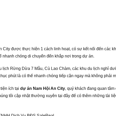
City được thực hiện 1 cách linh hoạt, có sự kết nối đến các k
ể nhanh chóng di chuyển đến khắp nơi trong dự án.
 du lịch Rừng Dừa 7 Mẫu, Cù Lao Chàm, các khu du lịch nghỉ
chục phút là có thể nhanh chóng tiếp cận ngay mà không phải mấ
tiện ích tại
dự án Nam Hội An City
, quý khách đang quan tâm
úng tôi cập nhật thường xuyên tại đây để có thêm những tài liệ
 TNHH Dịch Vụ BĐS SaleReal