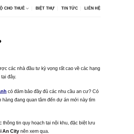
Ộ CHO THUÊ
BIỆT THỰ
TIN TỨC
LIÊN HỆ
?
ợc các nhà đầu tư kỳ vọng rất cao về các hạng
tại đây.
anh
có đảm bảo đầy đủ các nhu cầu an cư? Có
ch hàng đang quan tâm đến dự án mới này tìm
c thông tin quy hoạch tại nội khu, đặc biệt lưu
i An City
nên xem qua.