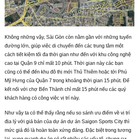
Không những vậy, Sài Gòn còn nằm gần với những tuyến
đường lớn, giúp việc di chuyển đến các trung tâm một
cách tiết kiệm tối đa thời gian như đến với khu công nghệ
cao tại Quận 9 chỉ mất 10 phút. Thời gian này các bạn
cũng có thể đến khu đô thị mới Thủ Thiêm hoặc tới Phú
Mỹ Hưng của Quận 7 trong khoảng thời gian 15 phút. Để
kết nối với chợ Bến Thành chỉ mất 15 phút nếu các quý
khách hàng có công việc vị trí này.
Như vậy ta có thể thấy rằng nếu so sánh ưu điểm về vị trí
địa lý với giá bán của dự án dự án Saigon Sports City thì
mức giá đó là hoàn toàn xứng đáng. Đặc biệt trong tương
lai, xung quanh dự án có rất nhiều các yếu tố, chung cư