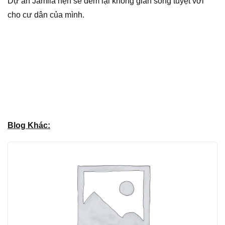
Dự án Jamila hẹn sẽ đem lại không gian sống tuyệt vời
cho cư dân của mình.
Blog Khác: