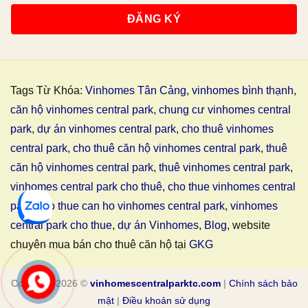
Tags Từ Khóa:
Vinhomes Tân Cảng
,
vinhomes bình thạnh
,
căn hộ vinhomes central park
,
chung cư vinhomes central
park
,
dự án vinhomes central park
,
cho thuê vinhomes
central park
,
cho thuê căn hộ vinhomes central park
,
thuê
căn hộ vinhomes central park
,
thuê vinhomes central park
,
vinhomes central park cho thuê
,
cho thue vinhomes central
park
,
cho thue can ho vinhomes central park
,
vinhomes
central park cho thue
,
dự án Vinhomes
,
Blog
, website
chuyên mua bán cho thuê căn hộ tại
GKG
Copyright 2026 ©
vinhomescentralparktc.com
|
Chính sách bảo
mật
|
Điều khoản sử dụng