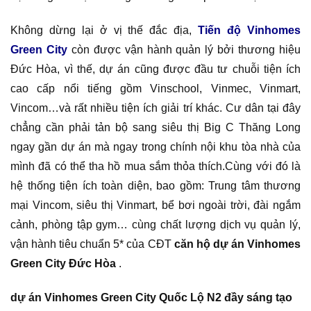
Không dừng lại ở vị thế đắc địa,
Tiến độ Vinhomes
Green City
còn được vận hành quản lý bởi thương hiệu
Đức Hòa, vì thế, dự án cũng được đầu tư chuỗi tiện ích
cao cấp nổi tiếng gồm Vinschool, Vinmec, Vinmart,
Vincom…và rất nhiều tiện ích giải trí khác. Cư dân tại đây
chẳng cần phải tản bộ sang siêu thị Big C Thăng Long
ngay gần dự án mà ngay trong chính nội khu tòa nhà của
mình đã có thể tha hồ mua sắm thỏa thích.Cùng với đó là
hệ thống tiện ích toàn diện, bao gồm: Trung tâm thương
mại Vincom, siêu thị Vinmart, bể bơi ngoài trời, đài ngắm
cảnh, phòng tập gym… cùng chất lượng dịch vụ quản lý,
vận hành tiêu chuẩn 5* của CĐT
căn hộ dự án Vinhomes
Green City Đức Hòa
.
dự án Vinhomes Green City Quốc Lộ N2 đầy sáng tạo