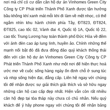
nơi mà chỉ có cư dân căn hộ dự án Vinhomes Green City
Công ty CP Phát triển Thành Phố Xanh được tận hưởng
bầu không khí xanh mát mỗi khi đi làm về mệt nhọc, có thể
ngắm nhìn khu hành chính phía Tây, ĐT823, ĐT824,
ĐT825, cao tốc 02, Vành đai 4, Quốc lộ 1A, Quốc lộ 22,
cao tốc Trung Lương hay toàn thành phố Đức Hòa về đêm
với ánh đèn cao áp lung linh, huyền ảo. Chính những thế
mạnh nổi bật đó đã đưa đông đảo quý khách thông thái
đến với căn hộ dự án Vinhomes Green City Công ty CP
Phát triển Thành Phố Xanh như một nơi để hiện thực hoá
ước mơ về cuộc sống hàng ngày ổn định chỗ ở sung túc
và nhịp sống hiện đại, đẳng cấp. Liên hệ ngay với chúng
tôi để nhận được sự giải thích giải thích và sở hữu ngay
những căn hộ cao cấp đẹp nhất. Hiện vẫn còn rất nhiều
căn hộ đẹp tại tòa tháp này chưa có chủ nhân. Nếu quý
khách để ý hãy phone ngay với chúng tôi để nhận bảng