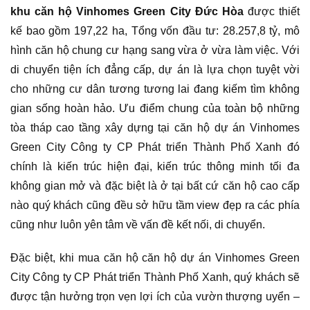
khu căn hộ Vinhomes Green City Đức Hòa
được thiết
kế bao gồm 197,22 ha, Tổng vốn đầu tư: 28.257,8 tỷ, mô
hình căn hộ chung cư hạng sang vừa ở vừa làm việc. Với
di chuyển tiện ích đẳng cấp, dự án là lựa chọn tuyệt vời
cho những cư dân tương tương lai đang kiếm tìm không
gian sống hoàn hảo. Ưu điểm chung của toàn bộ những
tòa tháp cao tầng xây dựng tại căn hộ dự án Vinhomes
Green City Công ty CP Phát triển Thành Phố Xanh đó
chính là kiến trúc hiện đại, kiến trúc thông minh tối đa
không gian mở và đặc biệt là ở tại bất cứ căn hộ cao cấp
nào quý khách cũng đều sở hữu tầm view đẹp ra các phía
cũng như luôn yên tâm về vấn đề kết nối, di chuyển.
Đặc biệt, khi mua căn hộ căn hộ dự án Vinhomes Green
City Công ty CP Phát triển Thành Phố Xanh, quý khách sẽ
được tận hưởng trọn vẹn lợi ích của vườn thượng uyển –