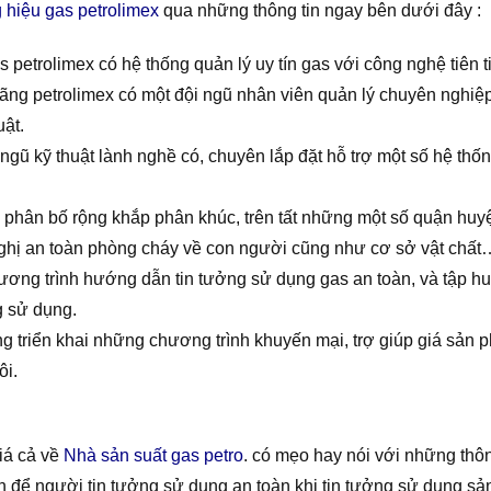
hiệu gas petrolimex
qua những thông tin ngay bên dưới đây :
 petrolimex có hệ thống quản lý uy tín gas với công nghệ tiên t
ng petrolimex có một đội ngũ nhân viên quản lý chuyên nghiệp
uật.
 ngũ kỹ thuật lành nghề có, chuyên lắp đặt hỗ trợ một số hệ t
phân bố rộng khắp phân khúc, trên tất những một số quận huyện
ghị an toàn phòng cháy về con người cũng như cơ sở vật chất…
ương trình hướng dẫn tin tưởng sử dụng gas an toàn, và tập h
g sử dụng.
 triển khai những chương trình khuyến mại, trợ giúp giá sản p
ôi.
iá cả về
Nhà sản suất gas petro
. có mẹo hay nói với những thôn
ín để người tin tưởng sử dụng an toàn khi tin tưởng sử dụng s