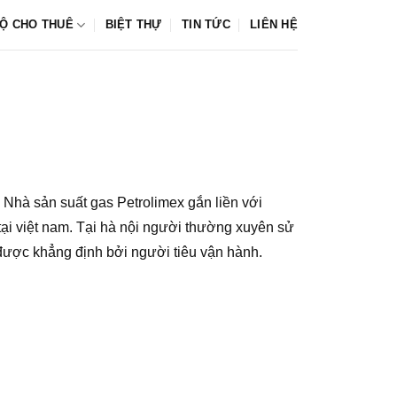
Ộ CHO THUÊ
BIỆT THỰ
TIN TỨC
LIÊN HỆ
 Nhà sản suất gas Petrolimex gắn liền với
tại việt nam. Tại hà nội người thường xuyên sử
 được khẳng định bởi người tiêu vận hành.