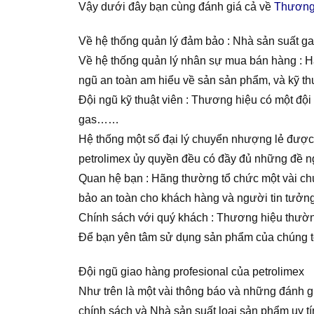
Vậy dưới đây bạn cùng đánh giá cả về
Thương 
Về hệ thống quản lý đảm bảo : Nhà sản suất gas
Về hệ thống quản lý nhân sự mua bán hàng : Hã
ngũ an toàn am hiểu về sản sản phẩm, và kỹ th
Đội ngũ kỹ thuật viên : Thương hiệu có một đội
gas……
Hệ thống một số đại lý chuyển nhượng lẻ được 
petrolimex ủy quyền đều có đầy đủ những đề n
Quan hệ bạn : Hãng thường tổ chức một vài ch
bảo an toàn cho khách hàng và người tin tưởn
Chính sách với quý khách : Thương hiệu thường
Để bạn yên tâm sử dụng sản phẩm của chúng t
Đội ngũ giao hàng profesional của petrolimex
Như trên là một vài thông báo và những đánh g
chính sách và Nhà sản suất loại sản phẩm uy t