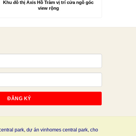
Khu đô thị Axis Hồ Tràm vị trí cửa ngõ góc
view rộng
entral park
,
dự án vinhomes central park
,
cho