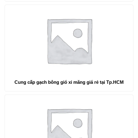
Cung cấp gạch bông gió xi măng giá rẻ tại Tp.HCM