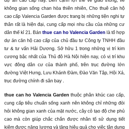
dự án cao cấp này. Bên cạnh lợi thế về giao thông, về
không gian sống chan hòa thiên nhiên, Cho thuê căn hộ
cao cấp Valencia Garden được trang bị những tiện nghi tự
thân rất là hiện đại, cung cấp mọi nhu cầu của những cư
dân thế kỉ 21. Bán
thue can ho Valencia Garden
là tổ hợp
dự án căn hộ cao cấp của chủ đầu tư Công ty TNHH đầu
tư & tư vấn Hải Dương. Sở hữu 1 trong những vị trí kim
cương bậc nhất của Thủ đô Hà Nội hiện nay, có vị trí khu
vực đông dân cư của thành phố, trên trục đường lớn
đường Việt Hưng, Lưu Khánh Đàm, Đào Văn Tập, Hội Xá,
trục đường chính đi sân bay .
thue can ho Valencia Garden
thuộc phân khúc cao cấp,
cung cấp tiêu chuẩn sống xanh nên không chỉ những đòi
hỏi không gian xanh của mặt nước, cây cỏ tạo độ che phủ
cao mà còn giúp chắc chắn được nhân tố sử dụng tiết
kiệm được năng lượng và tăng hiệu quả cho việc tận dụng