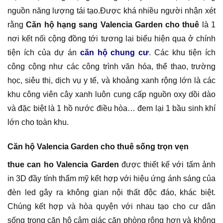
nguồn năng lượng tái tạo.Được khá nhiều người nhận xét
rằng
Căn hộ hạng sang Valencia Garden cho thuê
là 1
nơi kết nối cộng đồng tới tương lai biểu hiện qua ở chính
tiện ích của dự án
căn hộ chung cư
. Các khu tiện ích
công cộng như các công trình văn hóa, thể thao, trường
học, siêu thị, dịch vụ y tế, và khoảng xanh rộng lớn là các
khu công viên cây xanh luôn cung cấp nguồn oxy dồi dào
và đặc biệt là 1 hồ nước điều hòa… đem lại 1 bầu sinh khí
lớn cho toàn khu.
Căn hộ Valencia Garden cho thuê sống trọn vẹn
thue can ho Valencia Garden
được thiết kế với tấm ảnh
in 3D đầy tính thẩm mỹ kết hợp với hiệu ứng ánh sáng của
đèn led gây ra không gian nội thất độc đáo, khác biệt.
Chúng kết hợp và hòa quyện với nhau tạo cho cư dân
sống trong căn hộ cảm giác căn phòng rộng hơn và không