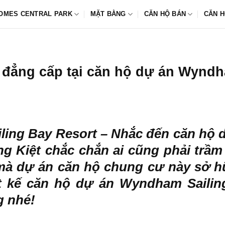
OMES CENTRAL PARK
MẶT BẰNG
CĂN HỘ BÁN
CĂN H
u đẳng cấp tại căn hộ dự án Wynd
ling Bay Resort
– Nhắc đến căn hộ 
 Kiệt chắc chắn ai cũng phải trầm t
 mà dự án căn hộ chung cư này sở h
ết kế căn hộ dự án Wyndham Saili
g nhé!