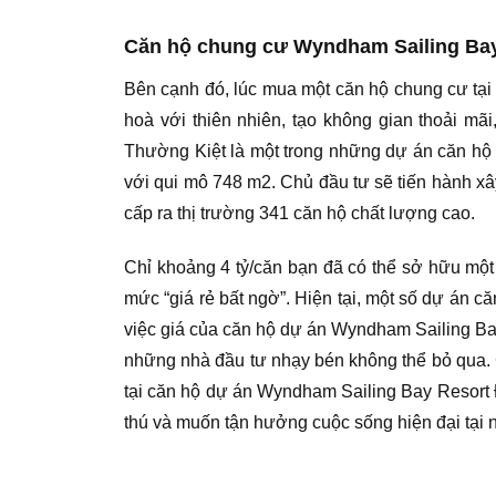
Căn hộ chung cư Wyndham Sailing Bay
Bên cạnh đó, lúc mua một căn hộ chung cư tại
hoà với thiên nhiên, tạo không gian thoải m
Thường Kiệt là một trong những dự án căn hộ c
với qui mô 748 m2. Chủ đầu tư sẽ tiến hành x
cấp ra thị trường 341 căn hộ chất lượng cao.
Chỉ khoảng 4 tỷ/căn bạn đã có thể sở hữu mộ
mức “giá rẻ bất ngờ”. Hiện tại, một số dự án 
việc giá của căn hộ dự án Wyndham Sailing Bay
những nhà đầu tư nhạy bén không thể bỏ qua. 
tại căn hộ dự án Wyndham Sailing Bay Resort Đ
thú và muốn tận hưởng cuộc sống hiện đại tại n