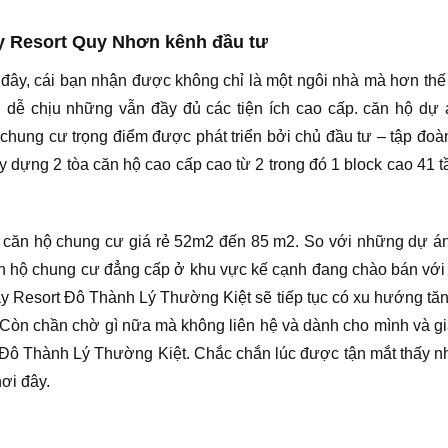
 Resort Quy Nhơn kênh đầu tư
 đây, cái bạn nhận được không chỉ là một ngôi nhà mà hơn thế
ãi, dễ chịu những vẫn đầy đủ các tiện ích cao cấp. căn hộ 
hung cư trọng điểm được phát triển bởi chủ đầu tư – tập đoàn
ây dựng 2 tòa căn hộ cao cấp cao từ 2 trong đó 1 block cao 41 t
t căn hộ chung cư giá rẻ 52m2 đến 85 m2. So với những dự án
căn hộ chung cư đẳng cấp ở khu vực kế cạnh đang chào bán với
 Resort Đô Thành Lý Thường Kiệt sẽ tiếp tục có xu hướng tăng l
Còn chần chờ gì nữa mà không liên hệ và dành cho mình và gia
ô Thành Lý Thường Kiệt. Chắc chắn lúc được tận mắt thấy nhữn
ơi đây.