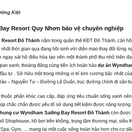
ường Kiệt
Bay Resort Quy Nhơn bảo vệ chuyên nghiệp
 Resort Đô Thành
nằm trong quần thể KĐT Đô Thành, căn hộ
nhất thời gian qua đang hồi sinh với diện mạo thay đổi từng 
gay sát hồ điều hòa tạo nên một thành phố thu nhỏ hiện đại
ian xanh, thoáng đãng cùng tiện ích hoàn hảo
dự án Wyndham
u tư . Sở hữu một trong những vị trí kim cương bậc nhất của 
 Bảo – Nguyễn Tư – Đường Lê Duẩn, trục đường chính đi sân b
thuộc phân khúc cao cấp, đáp ứng tiêu chuẩn sống xanh nên
iúp chắc chắn được yếu tố sử dụng tiết kiệm được năng lượng 
chung cư Wyndham Sailing Bay Resort Đô Thành
còn được 
ố Shophouse, hồ bơi trên không, trung tâm thương mại, siêu thị
pa, Gym, … mang lại một cuộc sống hoàn hảo hơn cho cư dân 