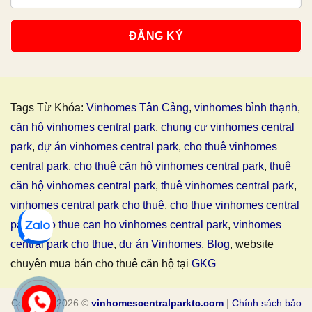
Tags Từ Khóa:
Vinhomes Tân Cảng
,
vinhomes bình thạnh
,
căn hộ vinhomes central park
,
chung cư vinhomes central
park
,
dự án vinhomes central park
,
cho thuê vinhomes
central park
,
cho thuê căn hộ vinhomes central park
,
thuê
căn hộ vinhomes central park
,
thuê vinhomes central park
,
vinhomes central park cho thuê
,
cho thue vinhomes central
park
,
cho thue can ho vinhomes central park
,
vinhomes
central park cho thue
,
dự án Vinhomes
,
Blog
, website
chuyên mua bán cho thuê căn hộ tại
GKG
Copyright 2026 ©
vinhomescentralparktc.com
|
Chính sách bảo