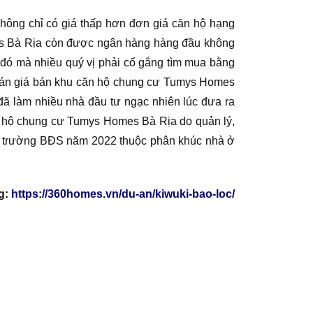
ông chỉ có giá thấp hơn đơn giá căn hộ hạng
es Bà Rịa còn được ngân hàng hàng đầu không
 đó mà nhiều quý vị phải cố gắng tìm mua bằng
 án giá bán khu căn hộ chung cư Tumys Homes
đã làm nhiều nhà đầu tư ngạc nhiên lúc đưa ra
ăn hộ chung cư Tumys Homes Bà Rịa do quản lý,
thị trường BĐS năm 2022 thuộc phân khúc nhà ở
g:
https://360homes.vn/du-an/kiwuki-bao-loc/