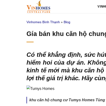
Bỏ
VINH
qua
nội
Vinhomes Bình Thạnh
»
Blog
dung
Gía bán khu căn hộ chu
Có thể khẳng định, sức hú
hiếm hoi của dự án. Không 
kinh tế mới mà khu căn h
lợi thế giá trị khác. Hãy c
khu căn hộ chung cư Tumys Homes Tùng