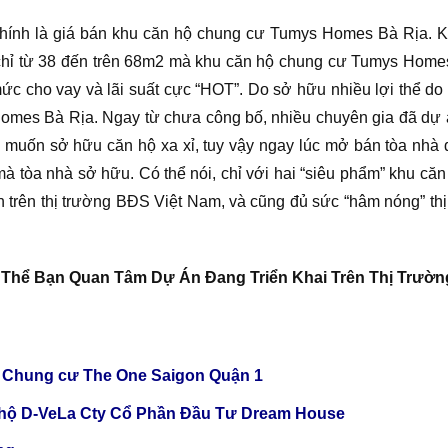
hính là giá bán khu căn hộ chung cư Tumys Homes Bà Rịa. Kh
, chỉ từ 38 đến trên 68m2 mà khu căn hộ chung cư Tumys Hom
ức cho vay và lãi suất cực “HOT”. Do sở hữu nhiều lợi thể do
Homes Bà Rịa. Ngay từ chưa công bố, nhiều chuyên gia đã dự
 muốn sở hữu căn hộ xa xỉ, tuy vậy ngay lúc mở bán tòa nhà 
mà tòa nhà sở hữu. Có thể nói, chỉ với hai “siêu phẩm” khu c
ình trên thị trường BĐS Việt Nam, và cũng đủ sức “hâm nóng” 
 Thể Bạn Quan Tâm Dự Án Đang Triển Khai Trên Thị Trườn
anh Chung cư The One Saigon Quận 1
 hộ D-VeLa Cty Cổ Phần Đầu Tư Dream House