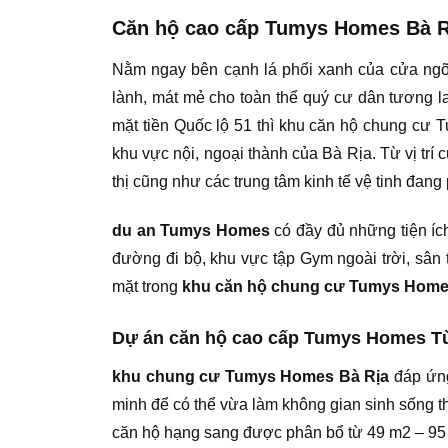
Căn hộ cao cấp Tumys Homes Bà R
Nằm ngay bên cạnh lá phổi xanh của cửa ng
lành, mát mẻ cho toàn thể quý cư dân tương la
mặt tiền Quốc lộ 51 thì khu căn hộ chung cư 
khu vực nội, ngoại thành của Bà Rịa. Từ vị trí 
thị cũng như các trung tâm kinh tế vệ tinh đang 
du an Tumys Homes
có đầy đủ những tiện ích
đường đi bộ, khu vực tập Gym ngoài trời, sân 
mặt trong
khu căn hộ chung cư Tumys Hom
Dự án căn hộ cao cấp Tumys Homes T
khu chung cư Tumys Homes Bà Rịa
đáp ứng
minh để có thể vừa làm không gian sinh sống 
căn hộ hạng sang được phân bổ từ 49 m2 – 95 