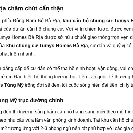
ịa chăm chút cẩn thận
õ phía Đông Nam Bộ Bà Rịa,
khu căn hộ chung cư Tumys
i của dự án căn hộ chung cư. Với vị trí chiến lược, được xem 
Tumys Homes Bà Rịa được sở hữu chuỗi giao thông trọn vẹn đồn
của
khu chung cư Tumys Homes Bà Rịa
, cư dân và quý vị có 
phát triển nhanh.
 đẳng cấp để cư dân có thể tha hồ sinh hoạt, vận động, vui c
trẻ em.Đặc biệt, hệ thống trường học liên cấp quốc tế thương h
es Tùng Mỹ
trông đợi sẽ đem tới cuộc sống hiện đại tiện ích lý 
ùng Mỹ trục đường chính
 đến thị trường sản phẩm căn hộ hạng sang mới theo mô hình,
theo nhu cầu vừa làm văn phòng kinh doanh. Tại khu căn hộ ch
m2 tương ứng với 2-3 phòng ngủ nên rất phù hợp với các gia đ