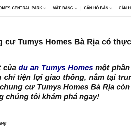
OMES CENTRAL PARK
MẶT BẰNG
CĂN HỘ BÁN
CĂN H
ng cư Tumys Homes Bà Rịa có thự
t của
du an Tumys Homes
một phần đ
chỉ tiện lợi giao thông, nằm tại t
ộ chung cư Tumys Homes Bà Rịa còn 
ùng chúng tôi khám phá ngay!
 Mỹ