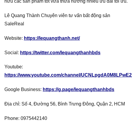
hữu các sản phẩm tốt vừa thừa hưởng nhiều ưu đãi tối ưu.
Lê Quang Thành Chuyên viên tư vấn bất động sản
SaleReal
Website:
https://lequangthanh.net/
Social:
https://twitter.com/lequangthanhbds
Youtube:
https://www.youtube.com/channel/UCNLpgdA0M8LPwE2
Google Business:
https://g.page/lequangthanhbds
Địa chỉ: Số 4, Đường 56, Bình Trưng Đông, Quận 2, HCM
Phone: 0975442140