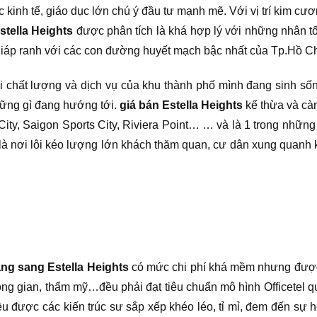
 kinh tế, giáo dục lớn chú ý đầu tư mạnh mẽ. Với vị trí kim cư
tella Heights
được phân tích là khá hợp lý với những nhân tố 
iáp ranh với các con đường huyết mạch bậc nhất của Tp.Hồ Ch
ới chất lượng và dịch vụ của khu thành phố mình đang sinh s
ững gì đang hướng tới.
giá bán Estella Heights
kế thừa và càn
ity, Saigon Sports City, Riviera Point… … và là 1 trong nhữn
là nơi lôi kéo lượng lớn khách thăm quan, cư dân xung quanh k
ng sang Estella Heights
có mức chi phí khá mềm nhưng được 
ông gian, thẩm mỹ…đều phải đạt tiêu chuẩn mô hình Officetel quố
ều được các kiến trúc sư sắp xếp khéo léo, tỉ mỉ, đem đến sự 