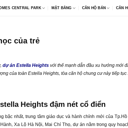
OMES CENTRAL PARK
MẶT BẰNG
CĂN HỘ BÁN
CĂN H
học của trẻ
y,
dự án Estella Heights
với thế mạnh dẫn đầu xu hướng mới đ
ợng của toàn Estella Heights, tòa căn hộ chung cư này tiếp tục 
tella Heights đậm nét cổ điển
ng bậc nhất, trung tâm giáo dục và hành chính mới của Tp.
ành, Xa Lộ Hà Nội, Mai Chí Thọ, dự án nằm trong quy hoạch 