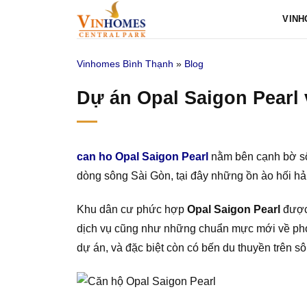
Bỏ
VINH
qua
nội
Vinhomes Bình Thạnh
»
Blog
dung
Dự án Opal Saigon Pearl 
can ho Opal Saigon Pearl
nằm bên cạnh bờ sô
dòng sông Sài Gòn, tại đây những ồn ào hối hả 
Khu dân cư phức hợp
Opal Saigon Pearl
được 
dịch vụ cũng như những chuẩn mực mới về phong
dự án, và đặc biệt còn có bến du thuyền trên sô