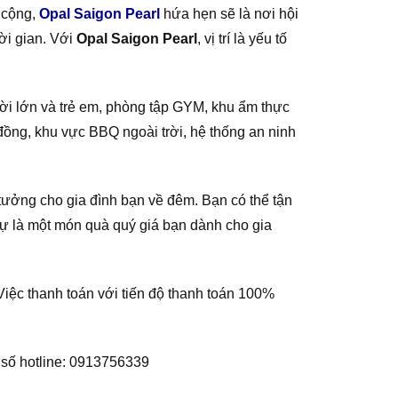
 cộng,
Opal Saigon Pearl
hứa hẹn sẽ là nơi hội
ời gian. Với
Opal Saigon Pearl
, vị trí là yếu tố
ời lớn và trẻ em, phòng tập GYM, khu ẩm thực
đồng, khu vực BBQ ngoài trời, hệ thống an ninh
í tưởng cho gia đình bạn về đêm. Bạn có thể tận
sự là một món quà quý giá bạn dành cho gia
 Việc thanh toán với tiến độ thanh toán 100%
a số hotline: 0913756339