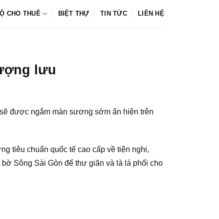
Ộ CHO THUÊ
BIỆT THỰ
TIN TỨC
LIÊN HỆ
hượng lưu
n sẽ được ngắm màn sương sớm ẩn hiện trên
g tiêu chuẩn quốc tế cao cấp về tiện nghi,
bờ Sông Sài Gòn để thư giãn và là lá phổi cho