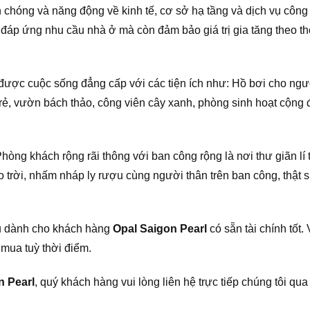
 chóng và năng động về kinh tế, cơ sở hạ tầng và dịch vụ công
 đáp ứng nhu cầu nhà ở mà còn đảm bảo giá trị gia tăng theo th
được cuộc sống đẳng cấp với các tiện ích như: Hồ bơi cho ngư
rẻ, vườn bách thảo, công viên cây xanh, phòng sinh hoạt cộng 
. Phòng khách rộng rãi thông với ban công rộng là nơi thư giãn l
trời, nhấm nháp ly rượu cùng người thân trên ban công, thật 
ưu dành cho khách hàng
Opal Saigon Pearl
có sẵn tài chính tốt.
 mua tuỳ thời điểm.
n Pearl
, quý khách hàng vui lòng liên hệ trực tiếp chúng tôi qu