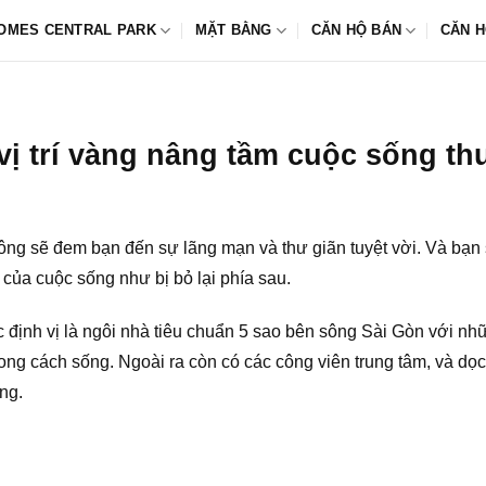
OMES CENTRAL PARK
MẶT BẰNG
CĂN HỘ BÁN
CĂN H
vị trí vàng nâng tầm cuộc sống t
ng sẽ đem bạn đến sự lãng mạn và thư giãn tuyệt vời. Và bạ
của cuộc sống như bị bỏ lại phía sau.
định vị là ngôi nhà tiêu chuẩn 5 sao bên sông Sài Gòn với nhữn
 cách sống. Ngoài ra còn có các công viên trung tâm, và dọc 
ng.