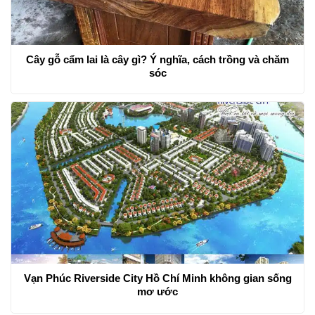
Cây gỗ cẩm lai là cây gì? Ý nghĩa, cách trồng và chăm
sóc
Vạn Phúc Riverside City Hồ Chí Minh không gian sống
mơ ước