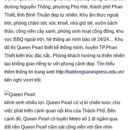
đường Nguyễn Thông, phường Phú Hài, thành phố Phan
Thiết, tỉnh Bình Thuận đẹp tự nhiên. Khu ẩm thực ngoài
trời, phòng chăm sóc sức khoẻ, nhà giữ trẻ, vườn bách
thảo, công viên cây xanh, phòng sinh hoạt cộng đồng, khu
vực BBQ ngoài trời, hệ thống an ninh bảo vệ 24/24… Khu
đô thị Queen Pearl thiết kế thông minh, huyện TP.Phan
Thiết kiến trúc đặc sắc. Phòng khách hướng ra thiên nhiên
tạo không gian riêng tư với phong cảnh đẹp. Tìm hiểu
thêm thông tin trang web
http://batdongsanexpress.edu.vn/
tiện nghi vượt trội.
kênh sinh nhiều lợi. Queen Pearl có vị trí chiến lược cho
việc phát triển cảnh quan nội khu của Thành Phố. Bên
cạnh đó, Queen Pearl có tuyến Metro số 1 đi ngầm qua.
đất nền Queen Pearl nằm sát công viên với tầm nhìn