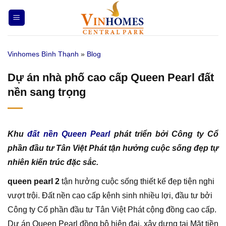
Bỏ
qua
nội
dung
Vinhomes Bình Thạnh
»
Blog
Dự án nhà phố cao cấp Queen Pearl đất
nền sang trọng
Khu
đất nền Queen Pearl
phát triển bởi Công ty Cổ
phần đầu tư Tân Việt Phát tận hưởng cuộc sống đẹp tự
nhiên kiến trúc đặc sắc.
queen pearl 2
tận hưởng cuộc sống thiết kế đẹp tiện nghi
vượt trội. Đất nền cao cấp kênh sinh nhiều lợi, đầu tư bởi
Công ty Cổ phần đầu tư Tân Việt Phát cộng đồng cao cấp.
Dự án Queen Pearl đồng bộ hiện đại, xây dựng tại Mặt tiền