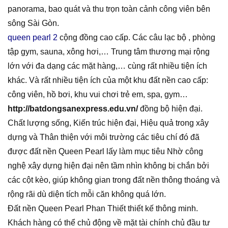
panorama, bao quát và thu trọn toàn cảnh công viên bên
sông Sài Gòn.
queen pearl 2
cộng đồng cao cấp. Các câu lạc bộ , phòng
tập gym, sauna, xông hơi,… Trung tâm thương mại rộng
lớn với đa dạng các mặt hàng,… cùng rất nhiều tiện ích
khác. Và rất nhiều tiện ích của một khu đất nền cao cấp:
công viên, hồ bơi, khu vui chơi trẻ em, spa, gym…
http://batdongsanexpress.edu.vn/
đồng bộ hiện đại.
Chất lượng sống, Kiến trúc hiện đại, Hiệu quả trong xây
dựng và Thân thiện với môi trường các tiêu chí đó đã
được đất nền Queen Pearl lấy làm mục tiêu Nhờ công
nghệ xây dựng hiện đại nên tầm nhìn không bị chắn bởi
các cột kèo, giúp không gian trong đất nền thông thoáng và
rộng rãi dù diện tích mỗi căn không quá lớn.
Đất nền Queen Pearl Phan Thiết thiết kế thông minh.
Khách hàng có thể chủ động về mặt tài chính chủ đầu tư