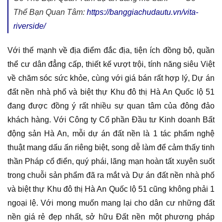
Thể Bạn Quan Tâm:
https://banggiachudautu.vn/vita-
riverside/
Với thế mạnh về địa điểm đắc địa, tiện ích đồng bộ, quần
thể cư dân đẳng cấp, thiết kế vượt trội, tính năng siêu Việt
về chăm sóc sức khỏe, cùng với giá bán rất hợp lý, Dự án
đất nền nhà phố và biệt thự Khu đô thị Hà An Quốc lộ 51
đang được đồng ý rất nhiều sự quan tâm của đông đảo
khách hàng. Với Công ty Cổ phần Đầu tư Kinh doanh Bất
động sản Hà An, mỗi dự án đất nền là 1 tác phẩm nghệ
thuật mang dấu ấn riêng biệt, song dễ làm để cảm thấy tinh
thần Pháp cổ điển, quý phái, lãng mạn hoàn tất xuyên suốt
trong chuỗi sản phẩm đã ra mắt và Dự án đất nền nhà phố
và biệt thự Khu đô thị Hà An Quốc lộ 51 cũng không phải 1
ngoại lệ. Với mong muốn mang lại cho dân cư những đất
nền giá rẻ đẹp nhất, sở hữu Đất nền một phương pháp