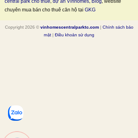
central park cho thue
,
dự án Vinhomes
,
Blog
, website
chuyên mua bán cho thuê căn hộ tại
GKG
Copyright 2026 ©
vinhomescentralparktc.com
|
Chính sách bảo
mật
|
Điều khoản sử dụng