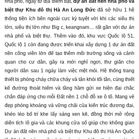
nhà phố, ngay từ địa điểm đặt,
dự án đất nền nhà phố và
biệt thự Khu đô thị Hà An Long Đức
đã sở hữu 1 hệ
thống tiện ích bên ngoài cực kỳ tuyệt vời khi các siêu thị
lớn, siêu thị lớn như Big c, keangnam… rất gần với dự án
nhà phố và biệt thự. Thêm vào đó, khu vực Quốc lộ 51,
Quốc lộ 1 còn đang được triển khai xây dựng 1 dự án đất
nền công viên lớn để tạo thêm môi trường sống và cảnh
quan cho cư dân, gây ra mới nghỉ ngơi, thư giãn cho
người dân sau 1 ngày làm việc mệt mỏi. Hệ thống trang
thiết bị phòng cháy chữa cháy và tản khói tối tân, cùng thiết
kế đường thoát hiểm và tầng hầm gửi xe hiện đại chắc
chắn đáp ứng cho mỗi Đất nền 1 chỗ đỗ xe ô tô. Mang vẻ
đẹp phóng khoáng và vững chãi của kiến trúc đương đại,
khéo léo bố trí khe lấy sáng xen kẽ, đồng thời mở rộng
diện tích lô gia và các khung cửa sổ giúp cho không gian
Dự án đất nền nhà phố và biệt thự Khu đô thị Hà An Quốc