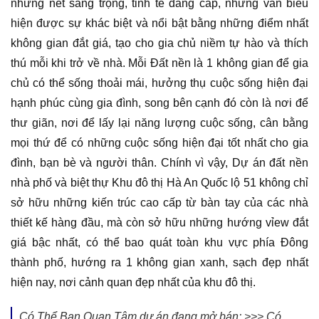
những nét sang trọng, tinh tế đẳng cấp, nhưng vẫn biểu
hiện được sự khác biệt và nổi bật bằng những điểm nhất
không gian đắt giá, tạo cho gia chủ niềm tự hào và thích
thú mỗi khi trở về nhà. Mỗi Đất nền là 1 không gian để gia
chủ có thể sống thoải mái, hưởng thụ cuộc sống hiện đại
hạnh phúc cùng gia đình, song bên cạnh đó còn là nơi để
thư giãn, nơi để lấy lại năng lượng cuộc sống, cân bằng
mọi thứ để có những cuộc sống hiện đại tốt nhất cho gia
đình, bạn bè và người thân. Chính vì vậy, Dự án đất nền
nhà phố và biệt thự Khu đô thị Hà An Quốc lộ 51 không chỉ
sở hữu những kiến trúc cao cấp từ bàn tay của các nhà
thiết kế hàng đầu, mà còn sở hữu những hướng vỉew đắt
giá bậc nhất, có thể bao quát toàn khu vực phía Đông
thành phố, hướng ra 1 không gian xanh, sạch đẹp nhất
hiện nay, nơi cảnh quan đẹp nhất của khu đô thị.
Có Thể Bạn Quan Tâm dự án đang mở bán: >>> Có