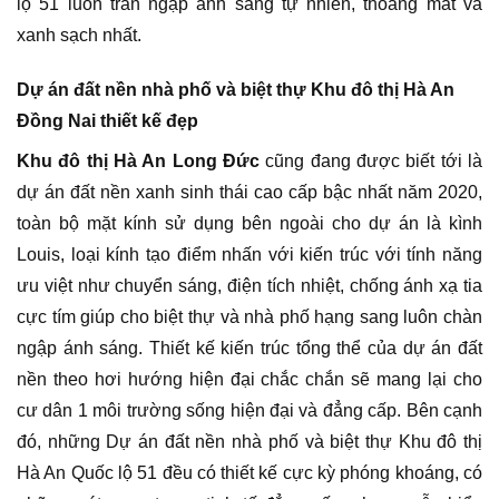
lộ 51 luôn tràn ngập ánh sáng tự nhiên, thoáng mát và
xanh sạch nhất.
Dự án đất nền nhà phố và biệt thự Khu đô thị Hà An
Đồng Nai thiết kế đẹp
Khu đô thị Hà An Long Đức
cũng đang được biết tới là
dự án đất nền xanh sinh thái cao cấp bậc nhất năm 2020,
toàn bộ mặt kính sử dụng bên ngoài cho dự án là kình
Louis, loại kính tạo điểm nhấn với kiến trúc với tính năng
ưu việt như chuyển sáng, điện tích nhiệt, chống ánh xạ tia
cực tím giúp cho biệt thự và nhà phố hạng sang luôn chàn
ngập ánh sáng. Thiết kế kiến trúc tổng thể của dự án đất
nền theo hơi hướng hiện đại chắc chắn sẽ mang lại cho
cư dân 1 môi trường sống hiện đại và đẳng cấp. Bên cạnh
đó, những Dự án đất nền nhà phố và biệt thự Khu đô thị
Hà An Quốc lộ 51 đều có thiết kế cực kỳ phóng khoáng, có