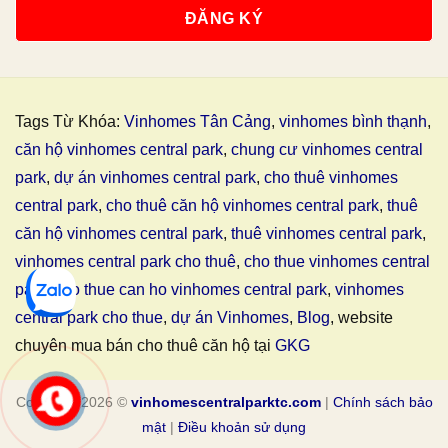
Tags Từ Khóa:
Vinhomes Tân Cảng
,
vinhomes bình thạnh
,
căn hộ vinhomes central park
,
chung cư vinhomes central
park
,
dự án vinhomes central park
,
cho thuê vinhomes
central park
,
cho thuê căn hộ vinhomes central park
,
thuê
căn hộ vinhomes central park
,
thuê vinhomes central park
,
vinhomes central park cho thuê
,
cho thue vinhomes central
park
,
cho thue can ho vinhomes central park
,
vinhomes
central park cho thue
,
dự án Vinhomes
,
Blog
, website
chuyên mua bán cho thuê căn hộ tại
GKG
Copyright 2026 ©
vinhomescentralparktc.com
|
Chính sách bảo
mật
|
Điều khoản sử dụng