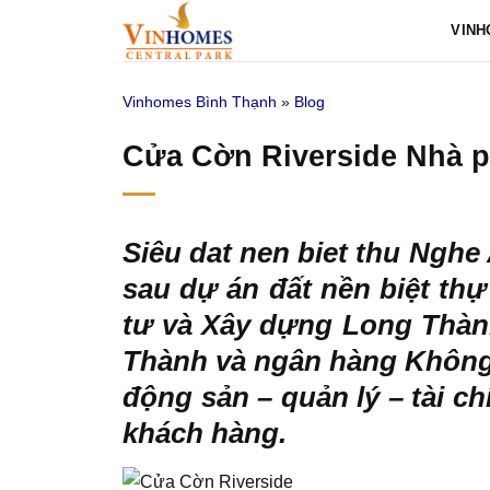
Bỏ
VINH
qua
nội
Vinhomes Bình Thạnh
»
Blog
dung
Cửa Cờn Riverside Nhà ph
Siêu
dat nen biet thu Nghe
sau dự án đất nền biệt th
tư và Xây dựng Long Thàn
Thành và ngân hàng Không. 
động sản – quản lý – tài ch
khách hàng.