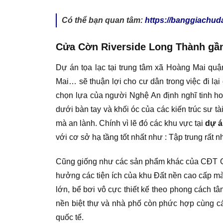
Có thể bạn quan tâm:
https://banggiachuda
Cửa Cờn Riverside Long Thành gần
Dự án tọa lạc tại trung tâm xã Hoàng Mai quậ
Mai… sẽ thuận lợi cho cư dân trong việc đi lạ
chọn lựa của người Nghệ An định nghĩ tinh hoa v
dưới bàn tay và khối óc của các kiến trúc sư 
mà an lành. Chính vì lẽ đó các khu vực tại
dự á
với cơ sở hạ tầng tốt nhất như : Tập trung rất 
Cũng giống như các sản phẩm khác của CĐT C
hưởng các tiện ích của khu Đất nền cao cấp m
lớn, bể bơi vô cực thiết kế theo phong cách tâ
nền biệt thự và nhà phố còn phức hợp cùng cá
quốc tế.