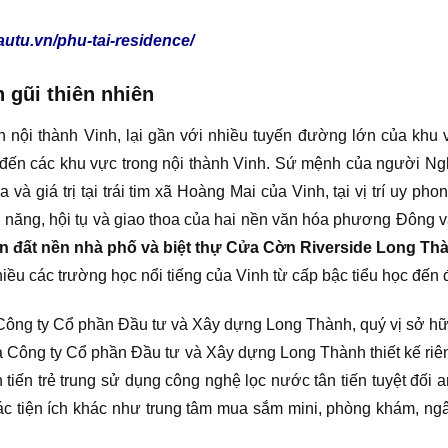
utu.vn/phu-tai-residence/
 gũi thiên nhiên
n nội thành Vinh, lại gần với nhiều tuyến đường lớn của kh
i đến các khu vực trong nội thành Vinh. Sứ mệnh của người Ng
à giá trị tại trái tim xã Hoàng Mai của Vinh, tại vị trí uy ph
tài năng, hội tụ và giao thoa của hai nền văn hóa phương Đông 
n đất nền nhà phố và biệt thự Cửa Cờn Riverside Long Th
nhiều các trường học nổi tiếng của Vinh từ cấp bậc tiểu học đến 
ông ty Cổ phần Đầu tư và Xây dựng Long Thành, quý vị sở h
à Công ty Cổ phần Đầu tư và Xây dựng Long Thành thiết kế riê
n tiến trẻ trung sử dụng công nghệ lọc nước tân tiến tuyệt đối
c tiện ích khác như trung tâm mua sắm mini, phòng khám, ng