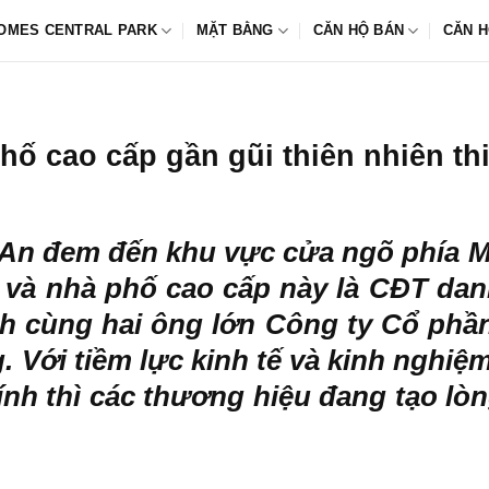
OMES CENTRAL PARK
MẶT BẰNG
CĂN HỘ BÁN
CĂN H
ố cao cấp gần gũi thiên nhiên thi
 An
đem đến khu vực cửa ngõ phía M
ự và nhà phố cao cấp này là CĐT da
h cùng hai ông lớn Công ty Cổ phầ
Với tiềm lực kinh tế và kinh nghiệm
ính thì các thương hiệu đang tạo lòn