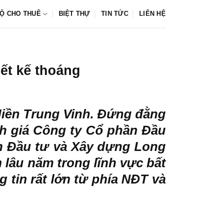
Ộ CHO THUÊ
BIỆT THỰ
TIN TỨC
LIÊN HỆ
ết kế thoáng
iền Trung Vinh. Đứng đằng
nh giá Công ty Cổ phần Đầu
n Đầu tư và Xây dựng Long
 lâu năm trong lĩnh vực bất
g tin rất lớn từ phía NĐT và