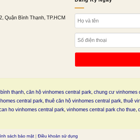
2, Quận Bình Thạnh, TP.HCM
bình thạnh
,
căn hộ vinhomes central park
,
chung cư vinhomes c
nhomes central park
,
thuê căn hộ vinhomes central park
,
thuê vi
can ho vinhomes central park
,
vinhomes central park cho thue
,
ính sách bảo mật
|
Điều khoản sử dụng