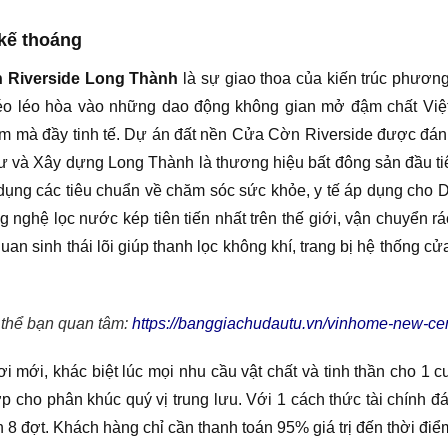
 kế thoáng
n Riverside Long Thành
là sự giao thoa của kiến trúc phươ
khéo léo hòa vào những dao động không gian mở đậm chất Việ
m mà đầy tinh tế. Dự án đất nền Cửa Cờn Riverside được đán
 và Xây dựng Long Thành là thương hiệu bất đông sản đầu tiên
 dụng các tiêu chuẩn về chăm sóc sức khỏe, y tế áp dụng ch
g nghệ lọc nước kép tiên tiến nhất trên thế giới, vận chuyển r
quan sinh thái lõi giúp thanh lọc không khí, trang bị hệ thống c
thể bạn quan tâm:
https://banggiachudautu.vn/vinhome-new-cen
i mới, khác biệt lúc mọi nhu cầu vật chất và tinh thần cho 1 
 cho phân khúc quý vị trung lưu. Với 1 cách thức tài chính đ
h 8 đợt. Khách hàng chỉ cần thanh toán 95% giá trị đến thời đi