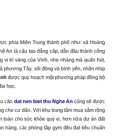
u vực phía Miền Trung thành phố như: xã Hoàng
hệ An là cấu tạo đẳng cấp, dẫn đầu thành công
ong vị trí vàng của Vinh. nhẹ nhàng mà quấn hút,
và phương Tây, sối động và bình yên, nhộn nhịp
ành
được quy hoạch một phương pháp đồng bộ
đại học.
ữu căn
dat nen biet thu Nghe An
cũng sẽ được
ng cho cư dân. Với khu trung tâm mua sắm rộng
 an toàn cho sức khỏe quý vị. hơn nữa dự án đất
ân hàng, các phòng tập gym đều đạt tiêu chuẩn