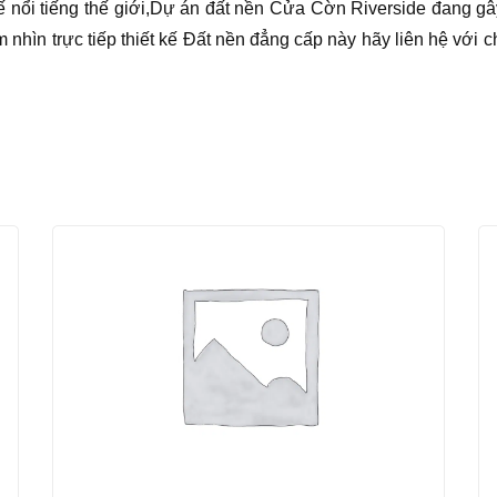
t kế nổi tiếng thế giới,Dự án đất nền Cửa Cờn Riverside đang
ìn trực tiếp thiết kế Đất nền đẳng cấp này hãy liên hệ với ch