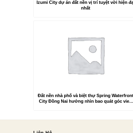
Izumi City dự án đất nền vị trí tuyệt vời hiện đạ
nhất
Đất nền nhà phố và biệt thự Spring Waterfron
City Đồng Nai hướng nhìn bao quát góc view
rộng
Liên Hệ