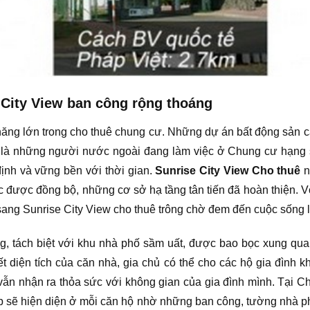
 City View ban công rộng thoáng
năng lớn trong cho thuê chung cư. Những dự án bất động sản
g là những người nước ngoài đang làm việc ở Chung cư hạng 
ịnh và vững bền với thời gian.
Sunrise City View Cho thuê
n
c được đồng bộ, những cơ sở hạ tầng tân tiến đã hoàn thiện. Vớ
sang Sunrise City View cho thuê trông chờ đem đến cuộc sống l
ng, tách biệt với khu nhà phố sầm uất, được bao bọc xung q
diện tích của căn nhà, gia chủ có thể cho các hộ gia đình khá
 vẫn nhận ra thỏa sức với không gian của gia đình mình. Tại 
ẽ hiện diện ở mỗi căn hộ nhờ những ban công, tường nhà phủ