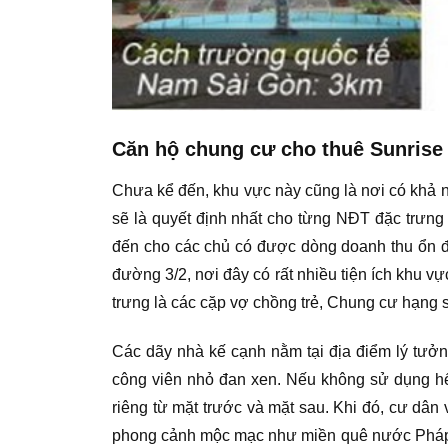
Căn hộ chung cư cho thuê Sunrise
Chưa kể đến, khu vực này cũng là nơi có khả 
sẽ là quyết định nhất cho từng NĐT đặc trưn
đến cho các chủ có được dòng doanh thu ổn đ
đường 3/2, nơi đây có rất nhiều tiện ích khu vự
trưng là các cặp vợ chồng trẻ, Chung cư hạng 
Các dãy nhà kế cạnh nằm tại địa điểm lý tưở
công viên nhỏ đan xen. Nếu không sử dụng hết 
riêng từ mặt trước và mặt sau. Khi đó, cư dân
phong cảnh mộc mạc như miền quê nước Pháp s