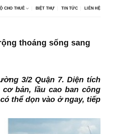
Ộ CHO THUÊ
BIỆT THỰ
TIN TỨC
LIÊN HỆ
 rộng thoáng sống sang
ờng 3/2 Quận 7. Diện tích
t cơ bản, lầu cao ban công
có thể dọn vào ở ngay, tiếp