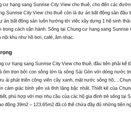
g cư hạng sang Sunrise City View cho thuê, cho đến các đường
 Sunrise City View cho thuê còn là dự án bất động sản đầu tiên
 án bất động sản luôn hướng tới việc xây dựng 1 hệ sinh thái 
anh trong cách vận hành. Sống tại Chung cư hạng sang Sunrise
h nội khu như hồ bơi, café, âm nhạc.
trọng
 cư hạng sang Sunrise City View cho thuê, đầu tiên phải kể tớ
 và ôm trọn bởi con sông lớn là sông Sài Gòn với dòng nước 
 ưu ái phát triển công viên cây xanh, mặt nước sông hồ,…Chu
n cảm giác bình yên và tĩnh lặng bậc nhất. Thiết kế của Chu
 tiết, phù hợp với mọi nhu cầu của các hộ gia đình trẻ sống tạ
 dao động 39m2 – 123.65m2 đã có thể chứa đầy đủ những tiện ng