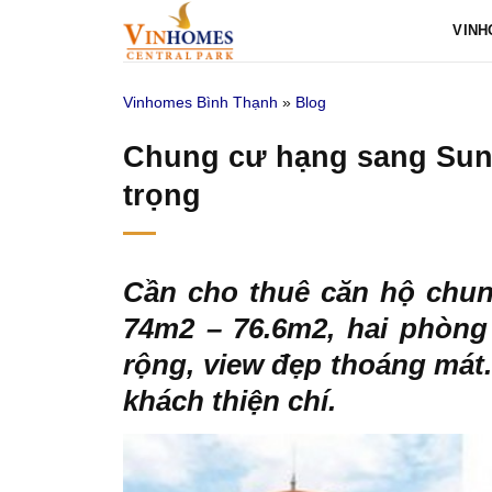
Bỏ
VINH
qua
nội
Vinhomes Bình Thạnh
»
Blog
dung
Chung cư hạng sang Sunr
trọng
Cần cho thuê căn hộ chu
74m2 – 76.6m2, hai phòng 
rộng, view đẹp thoáng mát.
khách thiện chí.