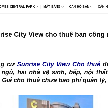
OMES CENTRAL PARK
MẶT BẰNG
CĂN HỘ BÁN
CĂN H
ise City View cho thuê ban công
ng cư
Sunrise City View Cho thuê
đư
ngủ, hai nhà vệ sinh, bếp, nội thấ
 Giá cho thuê chưa bao phí quản lý, 