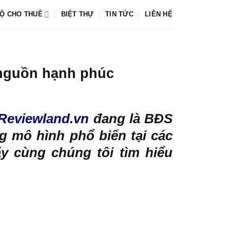
Ộ CHO THUÊ
BIỆT THỰ
TIN TỨC
LIÊN HỆ
 nguồn hạnh phúc
Reviewland.vn
đang là BĐS
g mô hình phổ biến tại các
y cùng chúng tôi tìm hiểu