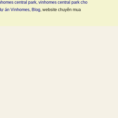
nhomes central park
,
vinhomes central park cho
dự án Vinhomes
,
Blog
, website chuyên mua