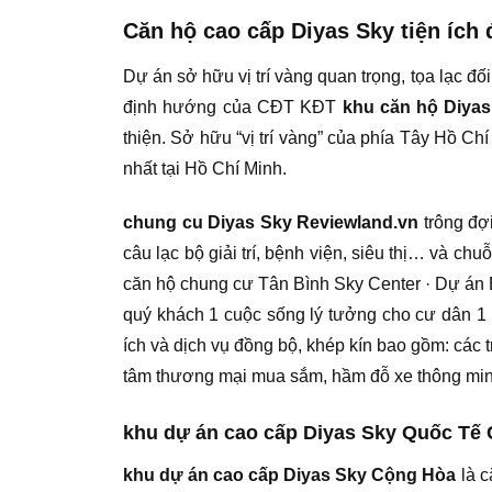
Căn hộ cao cấp Diyas Sky tiện ích
Dự án sở hữu vị trí vàng quan trọng, tọa lạc đ
định hướng của CĐT KĐT
khu căn hộ Diya
thiện. Sở hữu “vị trí vàng” của phía Tây Hồ C
nhất tại Hồ Chí Minh.
chung cu Diyas Sky Reviewland.vn
trông đợi
câu lạc bộ giải trí, bệnh viện, siêu thị… và 
căn hộ chung cư Tân Bình Sky Center · Dự án 
quý khách 1 cuộc sống lý tưởng cho cư dân 1 
ích và dịch vụ đồng bộ, khép kín bao gồm: các 
tâm thương mại mua sắm, hầm đỗ xe thông mi
khu dự án cao cấp Diyas Sky Quốc Tế 
khu dự án cao cấp Diyas Sky Cộng Hòa
là c