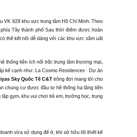
 khu VK 928 khu vực trung tâm Hồ Chí Minh. Theo
ực phía Tây thành phố Sau thời điểm được hoàn
có thể kết nối dễ dàng với các khu vực sầm uất
 thống tiện ích nổi trội: trung tâm thương mại,
o cấp kế cạnh như: La Cosmo Residences · Dự án
Diyas Sky Quốc Tế C&T
trông đợi mang tới cho
án chung cư được đầu tư hệ thống hạ tầng tiện
tập gym, khu vui chơi trẻ em, trường học, trung
doanh vừa sử dụng để ở, khi sở hữu lối thiết kế