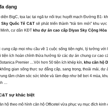
 đa dạng
ối diện BigC, tọa lạc tại ngã tư nối trục huyết mạch Đường B1-
s Sky Quốc Tế C&T
sẽ phát triển thành “trái tim mới” khu v
hí Minh, cư dân KĐT
khu dự án cao cấp Diyas Sky Cộng Hòa
 cung cấp mọi nhu cầu về 1 cuộc sống tiện nghi, lý tưởng với hệ
chuỗi tiện ích hoàn chỉnh thừa hưởng từ các dự án chung cư ca
Botanica Premier …Với hơn 50 tiện ích khép kín,
khu căn hộ 
không gian sống thực sự đẳng cấp, sang trọng, thoải mái, dự 
trung tâm chăm sóc sức khỏe và làm đẹp như bể bơi 4 mùa, khu 
nh …
C&T sự khác biệt
ăn hộ theo mô hình căn hộ Officetel vừa phục vụ mục đích kinh 