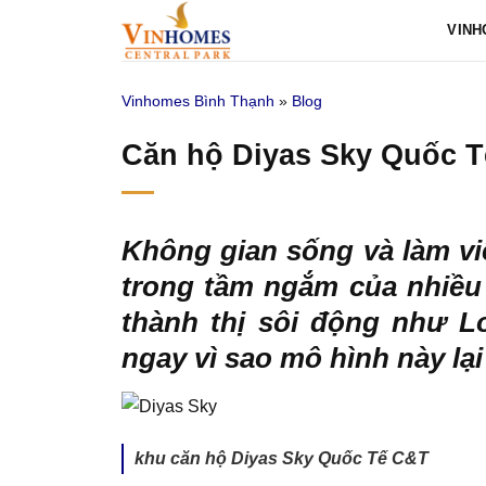
Bỏ
VINH
qua
nội
Vinhomes Bình Thạnh
»
Blog
dung
Căn hộ Diyas Sky Quốc T
Không gian sống và làm việ
trong tầm ngắm của nhiều 
thành thị sôi động như L
ngay vì sao mô hình này lạ
khu căn hộ Diyas Sky Quốc Tế C&T