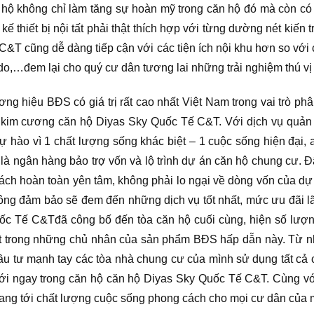
n hộ không chỉ làm tăng sự hoàn mỹ trong căn hộ đó mà còn có t
kế thiết bị nội tất phải thật thích hợp với từng dường nét kiế
&T cũng dễ dàng tiếp cận với các tiện ích nội khu hơn so với
do,…đem lại cho quý cư dân tương lai những trải nghiệm thú vị 
ng hiệu BĐS có giá trị rất cao nhất Việt Nam trong vai trò phâ
 kim cương căn hộ Diyas Sky Quốc Tế C&T. Với dịch vụ quản 
hào vì 1 chất lượng sống khác biệt – 1 cuộc sống hiện đại, 
 là ngân hàng bảo trợ vốn và lộ trình dự án căn hộ chung cư.
hách hoàn toàn yên tâm, không phải lo ngại về dòng vốn của d
g đảm bảo sẽ đem đến những dịch vụ tốt nhất, mức ưu đãi lãi 
uốc Tế C&Tđã công bố đến tòa căn hộ cuối cùng, hiện số lượn
một trong những chủ nhân của sản phẩm BĐS hấp dẫn này. Từ n
ầu tư mạnh tay các tòa nhà chung cư của mình sử dụng tất c
mới ngay trong căn hộ căn hộ Diyas Sky Quốc Tế C&T. Cùng v
mang tới chất lượng cuộc sống phong cách cho mọi cư dân của 