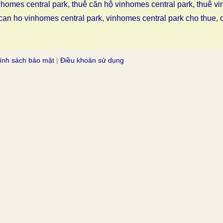
nhomes central park
,
thuê căn hộ vinhomes central park
,
thuê vi
can ho vinhomes central park
,
vinhomes central park cho thue
,
ính sách bảo mật
|
Điều khoản sử dụng