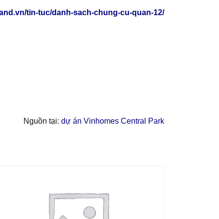
wland.vn/tin-tuc/danh-sach-chung-cu-quan-12/
Nguồn tại:
dự án Vinhomes Central Park