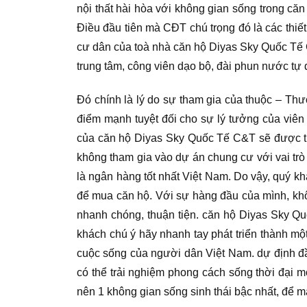
nội thất hài hòa với không gian sống trong că
Điều đầu tiên mà CĐT chú trọng đó là các thiết 
cư dân của toà nhà căn hộ Diyas Sky Quốc Tế C
trung tâm, công viên dạo bộ, đài phun nước tự 
Đó chính là lý do sự tham gia của thuộc – Thươ
điểm mạnh tuyệt đối cho sự lý tưởng của viên
của căn hộ Diyas Sky Quốc Tế C&T sẽ được tự 
không tham gia vào dự án chung cư với vai trò
là ngân hàng tốt nhất Việt Nam. Do vậy, quý k
để mua căn hộ. Với sự hàng đầu của mình, khôn
nhanh chóng, thuận tiện. căn hộ Diyas Sky Q
khách chú ý hãy nhanh tay phát triển thành 
cuộc sống của người dân Việt Nam. dự định đ
có thể trải nghiệm phong cách sống thời đại 
nên 1 không gian sống sinh thái bậc nhất, để 