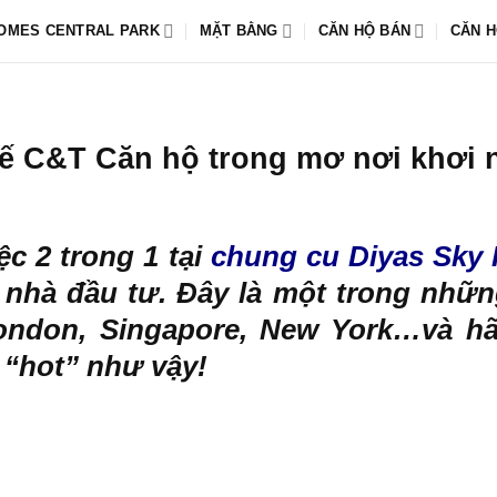
OMES CENTRAL PARK
MẶT BẰNG
CĂN HỘ BÁN
CĂN H
ế C&T Căn hộ trong mơ nơi khơi
c 2 trong 1 tại
chung cu Diyas Sky 
nhà đầu tư. Đây là một trong nhữn
ondon, Singapore, New York…và hã
i “hot” như vậy!