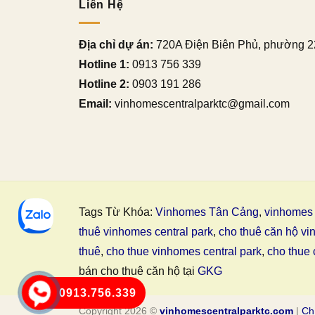
Liên Hệ
Địa chỉ dự án:
720A Điện Biên Phủ, phường 2
Hotline 1:
0913 756 339
Hotline 2:
0903 191 286
Email:
vinhomescentralparktc@gmail.com
Tags Từ Khóa:
Vinhomes Tân Cảng
,
vinhomes 
thuê vinhomes central park
,
cho thuê căn hộ vi
thuê
,
cho thue vinhomes central park
,
cho thue 
bán cho thuê căn hộ tại
GKG
0913.756.339
Copyright 2026 ©
vinhomescentralparktc.com
|
Ch