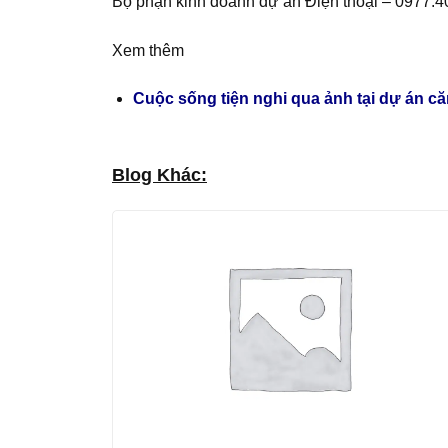
Bộ phận kinh doanh dự án Điện thoại – 0977.
Xem thêm
Cuộc sống tiện nghi qua ảnh tại dự án c
Blog Khác: