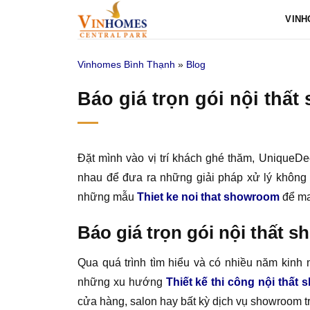
Bỏ
VINH
qua
nội
Vinhomes Bình Thạnh
»
Blog
dung
Báo giá trọn gói nội thấ
Đặt mình vào vị trí khách ghé thăm, UniqueD
nhau để đưa ra những giải pháp xử lý không 
những mẫu
Thiet ke noi that showroom
để ma
Báo giá trọn gói nội thất 
Qua quá trình tìm hiểu và có nhiều năm kinh 
những xu hướng
Thiết kế thi công nội thất
cửa hàng, salon hay bất kỳ dịch vụ showroom 