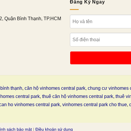
Đăng Ký Ngay
2, Quận Bình Thạnh, TP.HCM
bình thạnh
,
căn hộ vinhomes central park
,
chung cư vinhomes c
nhomes central park
,
thuê căn hộ vinhomes central park
,
thuê vi
can ho vinhomes central park
,
vinhomes central park cho thue
,
ính sách bảo mật
|
Điều khoản sử dụng