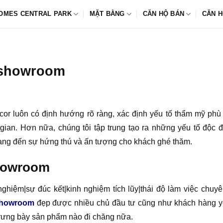
OMES CENTRAL PARK
MẶT BẰNG
CĂN HỘ BÁN
CĂN H
t showroom
ecor luôn có định hướng rõ ràng, xác định yếu tố thẩm mỹ ph
gian. Hơn nữa, chúng tôi tập trung tạo ra những yếu tố độc 
ng đến sự hứng thú và ấn tượng cho khách ghé thăm.
showroom
nghiệm|sự đúc kết|kinh nghiệm tích lũy|thái độ làm việc chuy
 showroom
đẹp được nhiều chủ đầu tư cũng như khách hàng yêu
trưng bày sản phẩm nào đi chăng nữa.