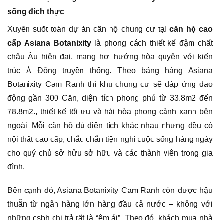
sống đích thực
Xuyên suốt toàn dự án căn hộ chung cư tại
căn hộ cao
cấp Asiana Botanixity
là phong cách thiết kế đậm chất
châu Âu hiện đại, mang hơi hướng hòa quyện với kiến
trúc Á Đông truyền thống. Theo bảng hàng Asiana
Botanixity Cam Ranh thì khu chung cư sẽ đáp ứng dao
động gần 300 Căn, diện tích phong phú từ 33.8m2 đến
78.8m2., thiết kế tối ưu và hài hòa phong cảnh xanh bên
ngoài. Mỗi căn hộ dù diện tích khác nhau nhưng đều có
nội thất cao cấp, chắc chắn tiện nghi cuộc sống hàng ngày
cho quý chủ sở hửu sở hữu và các thành viên trong gia
đình.
Bên cạnh đó, Asiana Botanixity Cam Ranh còn được hậu
thuẫn từ ngân hàng lớn hàng đầu cả nước – không với
những csbh chi trả rất là “êm ái”. Theo đó, khách mua nhà