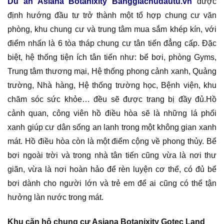
Du an Asiana Botanixity Banggiachudautu.vn
được
định hướng đầu tư trở thành một tổ hợp chung cư văn
phòng, khu chung cư và trung tâm mua sắm khép kín, với
điểm nhấn là 6 tòa tháp chung cư tân tiến đẳng cấp. Đặc
biệt, hệ thống tiện ích tân tiến như: bể bơi, phòng Gyms,
Trung tâm thương mại, Hệ thống phong cảnh xanh, Quảng
trường, Nhà hàng, Hệ thống trường học, Bệnh viện, khu
chăm sóc sức khỏe… đều sẽ được trang bị đầy đủ.Hồ
cảnh quan, công viên hồ điều hòa sẽ là những lá phổi
xanh giúp cư dân sống an lanh trong một không gian xanh
mát. Hồ điều hòa còn là một điểm cộng về phong thủy. Bể
bơi ngoài trời và trong nhà tân tiến cũng vừa là nơi thư
giãn, vừa là nơi hoàn hảo để rèn luyện cơ thể, có đủ bể
bơi dành cho người lớn và trẻ em để ai cũng có thể tận
hưởng làn nước trong mát.
Khu căn hộ chung cư Asiana Botanixity Gotec Land