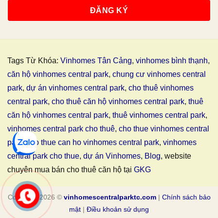
Tags Từ Khóa:
Vinhomes Tân Cảng
,
vinhomes bình thạnh
,
căn hộ vinhomes central park
,
chung cư vinhomes central
park
,
dự án vinhomes central park
,
cho thuê vinhomes
central park
,
cho thuê căn hộ vinhomes central park
,
thuê
căn hộ vinhomes central park
,
thuê vinhomes central park
,
vinhomes central park cho thuê
,
cho thue vinhomes central
park
,
cho thue can ho vinhomes central park
,
vinhomes
central park cho thue
,
dự án Vinhomes
,
Blog
, website
chuyên mua bán cho thuê căn hộ tại
GKG
Copyright 2026 ©
vinhomescentralparktc.com
|
Chính sách bảo
mật
|
Điều khoản sử dụng