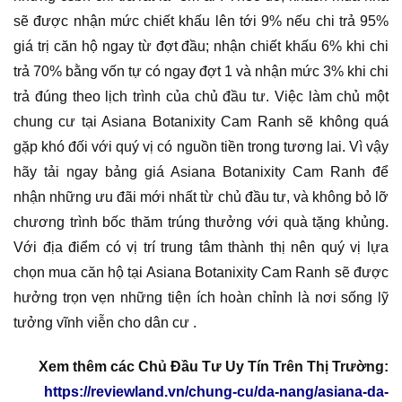
sẽ được nhận mức chiết khấu lên tới 9% nếu chi trả 95%
giá trị căn hộ ngay từ đợt đầu; nhận chiết khấu 6% khi chi
trả 70% bằng vốn tự có ngay đợt 1 và nhận mức 3% khi chi
trả đúng theo lịch trình của chủ đầu tư. Việc làm chủ một
chung cư tại Asiana Botanixity Cam Ranh sẽ không quá
gặp khó đối với quý vị có nguồn tiền trong tương lai. Vì vậy
hãy tải ngay bảng giá Asiana Botanixity Cam Ranh để
nhận những ưu đãi mới nhất từ chủ đầu tư, và không bỏ lỡ
chương trình bốc thăm trúng thưởng với quà tặng khủng.
Với địa điểm có vị trí trung tâm thành thị nên quý vị lựa
chọn mua căn hộ tại Asiana Botanixity Cam Ranh sẽ được
hưởng trọn vẹn những tiện ích hoàn chỉnh là nơi sống lỹ
tưởng vĩnh viễn cho dân cư .
Xem thêm các Chủ Đầu Tư Uy Tín Trên Thị Trường:
https://reviewland.vn/chung-cu/da-nang/asiana-da-